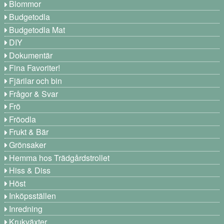
Blommor
Budgetodla
Budgetodla Mat
DIY
Dokumentär
Fina Favoriter!
Fjärilar och bin
Frågor & Svar
Frö
Fröodla
Frukt & Bär
Grönsaker
Hemma hos Trädgårdstrollet
Hiss & Diss
Höst
Inköpsställen
Inredning
Krukväxter