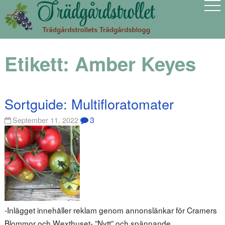
Etikett:
Amber Keyes
Sortguide: Multifloratomater
3
September 11, 2022
-Inlägget innehåller reklam genom annonslänkar för Cramers
Blommor och Wexthuset- ”Nytt” och spännande…