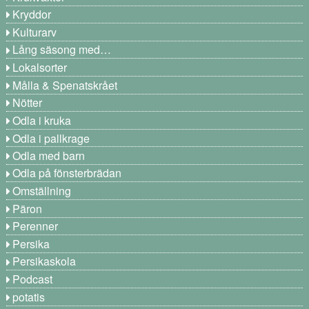
Kryddor
Kulturarv
Lång säsong med…
Lokalsorter
Målla & Spenatskrået
Nötter
Odla i kruka
Odla i pallkrage
Odla med barn
Odla på fönsterbrädan
Omställning
Päron
Perenner
Persika
Persikaskola
Podcast
potatis