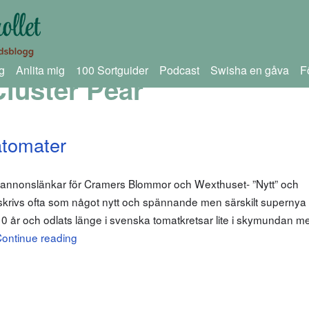
g
Anlita mig
100 Sortguider
Podcast
Swisha en gåva
F
luster Pear
atomater
m annonslänkar för Cramers Blommor och Wexthuset- ”Nytt” och
rivs ofta som något nytt och spännande men särskilt supernya ä
10 år och odlats länge i svenska tomatkretsar lite i skymundan m
ontinue reading