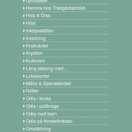
Grönsaker
Hemma hos Trädgårdstrollet
Hiss & Diss
Höst
Inköpsställen
Inredning
Krukväxter
Kryddor
Kulturarv
Lång säsong med…
Lokalsorter
Målla & Spenatskrået
Nötter
Odla i kruka
Odla i pallkrage
Odla med barn
Odla på fönsterbrädan
Omställning