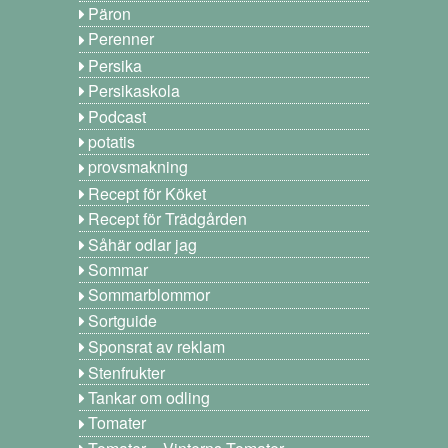
Päron
Perenner
Persika
Persikaskola
Podcast
potatis
provsmakning
Recept för Köket
Recept för Trädgården
Såhär odlar jag
Sommar
Sommarblommor
Sortguide
Sponsrat av reklam
Stenfrukter
Tankar om odling
Tomater