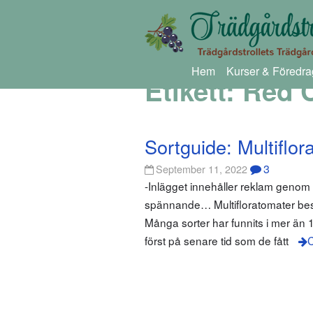
Hem
Kurser & Föredra
Etikett:
Red C
Sortguide: Multiflor
3
September 11, 2022
-Inlägget innehåller reklam geno
spännande… Multifloratomater besk
Många sorter har funnits i mer än 
först på senare tid som de fått
C