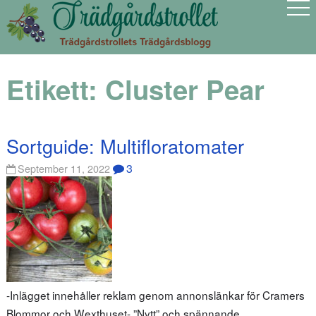
Etikett:
Cluster Pear
Sortguide: Multifloratomater
3
September 11, 2022
-Inlägget innehåller reklam genom annonslänkar för Cramers
Blommor och Wexthuset- ”Nytt” och spännande…