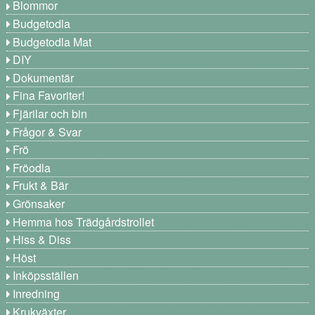
Blommor
Budgetodla
Budgetodla Mat
DIY
Dokumentär
Fina Favoriter!
Fjärilar och bin
Frågor & Svar
Frö
Fröodla
Frukt & Bär
Grönsaker
Hemma hos Trädgårdstrollet
Hiss & Diss
Höst
Inköpsställen
Inredning
Krukväxter