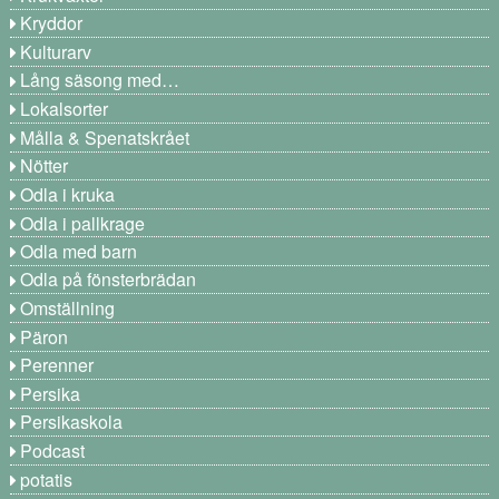
Kryddor
Kulturarv
Lång säsong med…
Lokalsorter
Målla & Spenatskrået
Nötter
Odla i kruka
Odla i pallkrage
Odla med barn
Odla på fönsterbrädan
Omställning
Päron
Perenner
Persika
Persikaskola
Podcast
potatis