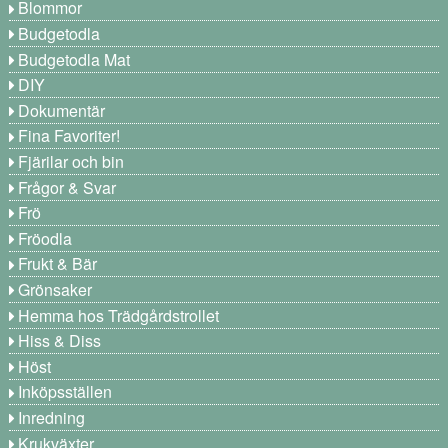
Blommor
Budgetodla
Budgetodla Mat
DIY
Dokumentär
Fina Favoriter!
Fjärilar och bin
Frågor & Svar
Frö
Fröodla
Frukt & Bär
Grönsaker
Hemma hos Trädgårdstrollet
Hiss & Diss
Höst
Inköpsställen
Inredning
Krukväxter