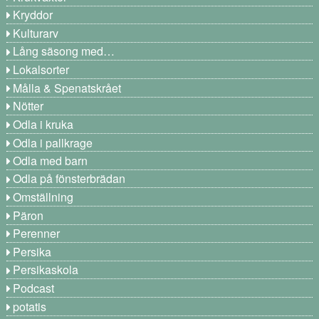
Kryddor
Kulturarv
Lång säsong med…
Lokalsorter
Målla & Spenatskrået
Nötter
Odla i kruka
Odla i pallkrage
Odla med barn
Odla på fönsterbrädan
Omställning
Päron
Perenner
Persika
Persikaskola
Podcast
potatis