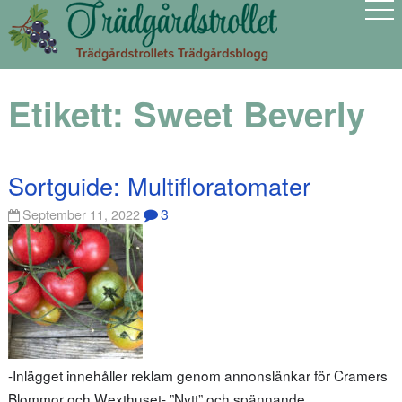
Etikett:
Sweet Beverly
Sortguide: Multifloratomater
3
September 11, 2022
-Inlägget innehåller reklam genom annonslänkar för Cramers
Blommor och Wexthuset- ”Nytt” och spännande…