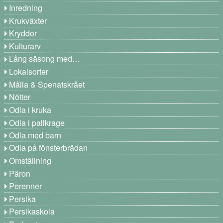
Inredning
Krukväxter
Kryddor
Kulturarv
Lång säsong med…
Lokalsorter
Målla & Spenatskrået
Nötter
Odla i kruka
Odla i pallkrage
Odla med barn
Odla på fönsterbrädan
Omställning
Päron
Perenner
Persika
Persikaskola