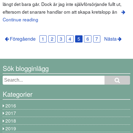
långt det bara går. Dock är jag inte självförsörjande fullt ut,
eftersom det snarare handlar om att skapa kretslopp än
Continue reading
Föregående
1
2
3
4
5
6
7
Nästa
Sök blogginlägg
Kategorier
2016
2017
2018
2019