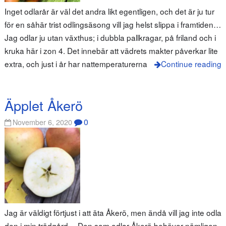
Inget odlarår är väl det andra likt egentligen, och det är ju tur
för en såhär trist odlingsäsong vill jag helst slippa i framtiden…
Jag odlar ju utan växthus; i dubbla pallkragar, på friland och i
kruka här i zon 4. Det innebär att vädrets makter påverkar lite
extra, och just i år har nattemperaturerna
Continue reading
Äpplet Åkerö
0
November 6, 2020
Jag är väldigt förtjust i att äta Åkerö, men ändå vill jag inte odla
den i min trädgård… Den som odlar Åkerö behöver nämligen