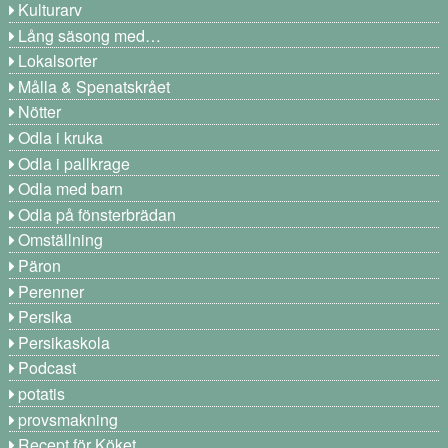
Kulturarv
Lång säsong med…
Lokalsorter
Målla & Spenatskrået
Nötter
Odla i kruka
Odla i pallkrage
Odla med barn
Odla på fönsterbrädan
Omställning
Päron
Perenner
Persika
Persikaskola
Podcast
potatis
provsmakning
Recept för Köket