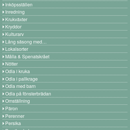
Inköpsställen
Inredning
Krukväxter
Kryddor
Kulturarv
Lång säsong med…
Lokalsorter
Målla & Spenatskrået
Nötter
Odla i kruka
Odla i pallkrage
Odla med barn
Odla på fönsterbrädan
Omställning
Päron
Perenner
Persika