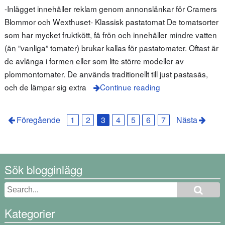
-Inlägget innehåller reklam genom annonslänkar för Cramers
Blommor och Wexthuset- Klassisk pastatomat De tomatsorter
som har mycket fruktkött, få frön och innehåller mindre vatten
(än ”vanliga” tomater) brukar kallas för pastatomater. Oftast är
de avlånga i formen eller som lite större modeller av
plommontomater. De används traditionellt till just pastasås,
och de lämpar sig extra
Continue reading
Föregående
1
2
3
4
5
6
7
Nästa
Sök blogginlägg
Kategorier