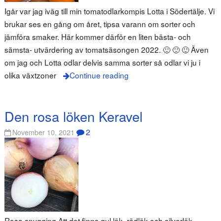
Igår var jag iväg till min tomatodlarkompis Lotta i Södertälje. Vi
brukar ses en gång om året, tipsa varann om sorter och
jämföra smaker. Här kommer därför en liten bästa- och
sämsta- utvärdering av tomatsäsongen 2022. 🙂 🙂 🙂 Även
om jag och Lotta odlar delvis samma sorter så odlar vi ju i
olika växtzoner
Continue reading
Den rosa löken Keravel
2
November 10, 2021
Rosa snygging Att det finns gul lök, rödlök och silverlök