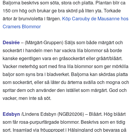
Baljorna beskrivs som söta, stora och platta. Plantan blir ca
150 cm hög och brukar ge bra skörd på liten yta. Torkade
ärtor är brunvioletta i färgen.
Köp Carouby de Mausanne hos
Cramers Blommor
Desirée
– (Märgärt-Gruppen) Säljs som både märgärt och
sockerärt i handeln men har vackra lila blommor så borde
kanske egentligen vara en gråsockerärt eller gråärt/blåärt.
Vacker meterhög sort med fina lila blommor som ger mörklila
baljor som syns bra i bladverket. Baljorna kan skördas platta
som sockerärt, eller så låter du ärterna svälla och mogna och
spritar dem och använder den istället som märgärt. God och
vacker, men inte så söt.
Edsbyn
/Lindens Edsbyn (NGB20206) – Blåärt. Hög blåärt
som får rosa-purpurfärgade blommor. Beskrivs som en tidig
sort. Insamlad via fröuppropet i Hälsingland och bevaras på