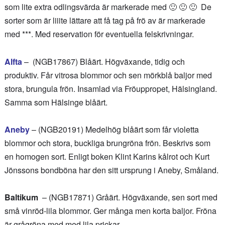
som lite extra odlingsvärda är markerade med 🙂 🙂 🙂 De
sorter som är liiite lättare att få tag på frö av är markerade
med ***. Med reservation för eventuella felskrivningar.
Alfta
– (NGB17867) Blåärt. Högväxande, tidig och
produktiv. Får vitrosa blommor och sen mörkblå baljor med
stora, brungula frön. Insamlad via Fröuppropet, Hälsingland.
Samma som Hälsinge blåärt.
Aneby
– (NGB20191) Medelhög blåärt som får violetta
blommor och stora, buckliga brungröna frön. Beskrivs som
en homogen sort. Enligt boken Klint Karins kålrot och Kurt
Jönssons bondböna har den sitt ursprung i Aneby, Småland.
Baltikum
– (NGB17871) Gråärt. Högväxande, sen sort med
små vinröd-lila blommor. Ger många men korta baljor. Fröna
är grågröna med med lila prickar.