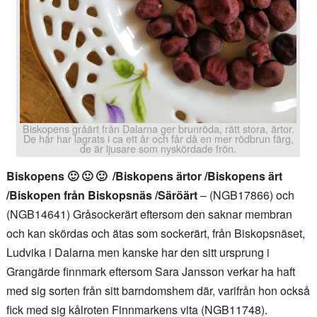
Biskopens gråärt från Dalarna ger brunröda, rätt stora, ärtor.
De här har lagrats i ca ett år och får då en mer rödbrun färg,
de är ljusare som nyskördade frön.
Biskopens 🙂 🙂 🙂 /Biskopens ärtor /Biskopens ärt
/Biskopen från Biskopsnäs /Säröärt
– (NGB17866) och
(NGB14641) Gråsockerärt eftersom den saknar membran
och kan skördas och ätas som sockerärt, från Biskopsnäset,
Ludvika i Dalarna men kanske har den sitt ursprung i
Grangärde finnmark eftersom Sara Jansson verkar ha haft
med sig sorten från sitt barndomshem där, varifrån hon också
fick med sig kålroten Finnmarkens vita (NGB11748).