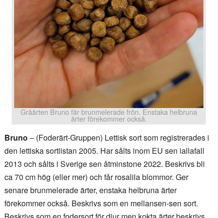
Gråärten Bruno får brunmelerade frön. Enstaka helbruna
ärter förekommer också.
Bruno
– (Foderärt-Gruppen) Lettisk sort som registrerades i
den lettiska sortlistan 2005. Har sålts inom EU sen iallafall
2013 och sålts i Sverige sen åtminstone 2022. Beskrivs bli
ca 70 cm hög (eller mer) och får rosalila blommor. Ger
senare brunmelerade ärter, enstaka helbruna ärter
förekommer också. Beskrivs som en mellansen-sen sort.
Beskrivs som en fodersort för djur men kokta ärter beskrivs