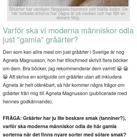
Blåärter har vanligen färgglada blommor och blålila baljor. De
här torkade ärtorna har några år på nacken och har fått en
dovare färg.
Varför ska vi moderna människor odla
just ”gamla” gråärter?
Den som kan allra mest om just gråärter i Sverige är nog
Agneta Magnusson, hon har tillochmed skrivit flera böcker
om dem. Bra böcker, jag rekommenderar dem varmt! 😀 😀
😀 Att skriva en sortguide om gråärter utan att inkludera
Agneta är helt otänkbart, så här kommer några frågor om
gråärter från mig till Agneta Magnusson (publicerade med
hennes godkännande).
FRÅGA: Gråärter har ju lite beskare smak (tanniner?),
varför ska moderna människor odla de här gamla
sorterna när det finns nyare sorter med sötare smak?