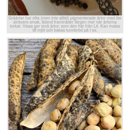
Gråärter har ofta (men inte alltid) pigmenterade ärtor med lite
strävare smak, ibland framträder färgen mer när ärtorna
torkat. Vissa ger små ärtor, som den här från Lit. Kan malas
till mjöl och bakas tunnbröd på t ex.