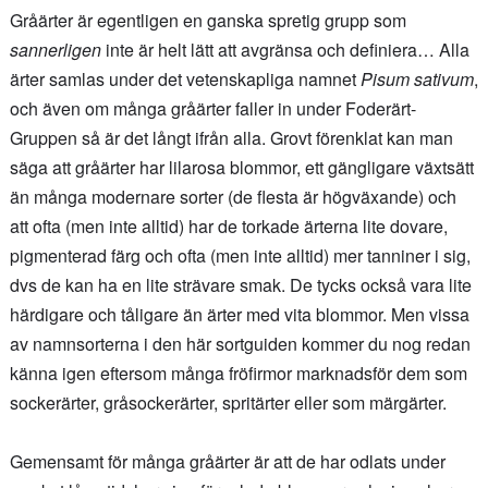
Gråärter är egentligen en ganska spretig grupp som
sannerligen
inte är helt lätt att avgränsa och definiera… Alla
ärter samlas under det vetenskapliga namnet
Pisum sativum
,
och även om många gråärter faller in under Foderärt-
Gruppen så är det långt ifrån alla. Grovt förenklat kan man
säga att gråärter har lilarosa blommor, ett gängligare växtsätt
än många modernare sorter (de flesta är högväxande) och
att ofta (men inte alltid) har de torkade ärterna lite dovare,
pigmenterad färg och ofta (men inte alltid) mer tanniner i sig,
dvs de kan ha en lite strävare smak. De tycks också vara lite
härdigare och tåligare än ärter med vita blommor. Men vissa
av namnsorterna i den här sortguiden kommer du nog redan
känna igen eftersom många fröfirmor marknadsför dem som
sockerärter, gråsockerärter, spritärter eller som märgärter.
Gemensamt för många gråärter är att de har odlats under