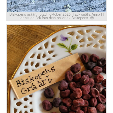
Biskopens gråärt, fotad i oktober 2025. Tack snälla Anna H
för att jag fick fota dina baljor av Biskopens. 🙂