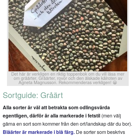
Det här är verkligen en riktig toppenbok om du vill läsa mer
om gråärter. Gråärter, rovor och den älskade kålroten av
Agneta Magnusson. Rekommenderas verkligen! 😀
Sortguide: Gråärt
Alla sorter är väl att betrakta som odlingsvärda
egentligen, därför är alla markerade i fetstil
(men välj
gärna en sort som kommer från den ort/landskap där du bor).
Blåärter är markerade i blå färg.
De sorter som beskrivs