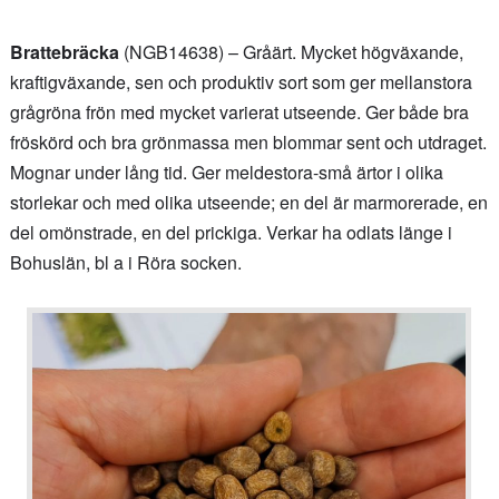
Brattebräcka
(NGB14638) – Gråärt. Mycket högväxande,
kraftigväxande, sen och produktiv sort som ger mellanstora
grågröna frön med mycket varierat utseende. Ger både bra
fröskörd och bra grönmassa men blommar sent och utdraget.
Mognar under lång tid. Ger meldestora-små ärtor i olika
storlekar och med olika utseende; en del är marmorerade, en
del omönstrade, en del prickiga. Verkar ha odlats länge i
Bohuslän, bl a i Röra socken.