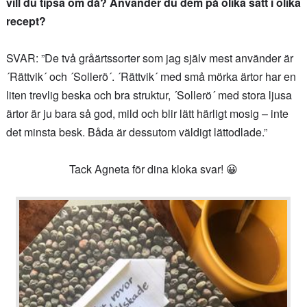
vill du tipsa om då? Använder du dem på olika sätt i olika
recept?
SVAR: ”De två gråärtssorter som jag själv mest använder är
´Rättvik´ och ´Sollerö´. ´Rättvik´ med små mörka ärtor har en
liten trevlig beska och bra struktur, ´Sollerö´ med stora ljusa
ärtor är ju bara så god, mild och blir lätt härligt mosig – inte
det minsta besk. Båda är dessutom väldigt lättodlade.”
Tack Agneta för dina kloka svar! 😀