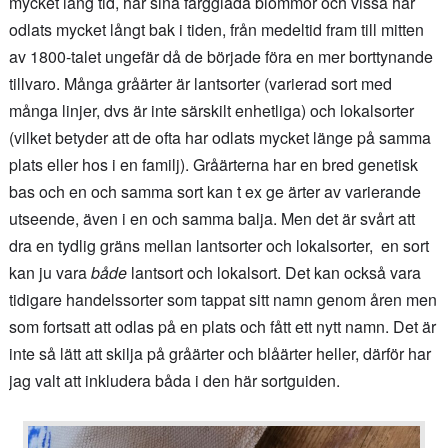
mycket lång tid, har sina färgglada blommor och vissa har
odlats mycket långt bak i tiden, från medeltid fram till mitten
av 1800-talet ungefär då de började föra en mer borttynande
tillvaro. Många gråärter är lantsorter (varierad sort med
många linjer, dvs är inte särskilt enhetliga) och lokalsorter
(vilket betyder att de ofta har odlats mycket länge på samma
plats eller hos i en familj). Gråärterna har en bred genetisk
bas och en och samma sort kan t ex ge ärter av varierande
utseende, även i en och samma balja. Men det är svårt att
dra en tydlig gräns mellan lantsorter och lokalsorter, en sort
kan ju vara
både
lantsort och lokalsort. Det kan också vara
tidigare handelssorter som tappat sitt namn genom åren men
som fortsatt att odlas på en plats och fått ett nytt namn. Det är
inte så lätt att skilja på gråärter och blåärter heller, därför har
jag valt att inkludera båda i den här sortguiden.