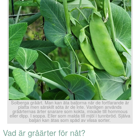
Solberga gråärt. Man kan äta baljorna när de fortfarande är
platta men särskilt söta är de inte. Vanligen används
gråärternas ärter snarare som kokta, mixade till hommous
eller dipp. I soppa. Eller som malda till mjöl i tunnbröd. Själva
baljan kan ätas som späd av vissa sorter.
Vad är gråärter för nåt?