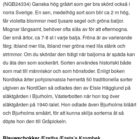
(NGB24334) Ganska hög gråärt som ger bra skörd också i
norra Sverige. En sen, medelhög sort som blir ca 2 m hög,
får violetta blommor med ljusare segel och gröna baljor.
Mognar långsamt, behöver ofta slås av för att eftermogna.
Ger små ärtor, ca 7-8 st i varje balja. Fröna är av varierande
färg; ibland mer lila, ibland mer gröna med lila stänk och
strimmor. Om du skördar den tidigt när baljorna är späda kan
du äta den som sockerärt. Sorten användes historiskt både
som mat till människor och som hönsfoder. Enligt boken
Nordiska ärter pohjoismaisia herneitä 50 traditionella sorter
utgiven av NordGen så odlades den av Elsie Hägglund på
släktgården i Bjurholm, Västerbotten när hon tog över
släktgården på 1940-talet. Hon odlade även Bjurholms blåärt
och Bjurholms småärt, för att kunna skilja sorterna åt så
döpte hon den till Gråpickeln.
Blauwschokker
/Ezetha /Ezeta’s Krombek