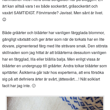
ärt kan alltså vara t ex både sockerärt, gråsockerärt och
vaxärt SAMTIDIGT. Förvirrande? Javisst. Men sånt är livet.
😉
Både gråärter och blåärter har vanligen färgglada blommor,
gängligt växtsätt och ger ärter som när de torkats har en lite
dovare, pigmenterad färg med lite strävare smak. Den största
skillnaden som jag hittat är att blåärterna dessutom vanligen
har en färgglad, lila eller blålila balja. Men enligt vissa är
blåärter en undergrupp till gråärter. Andra tolkar blåärter som
spritärter. Åsikterna går isär hos experterna, att ens försöka
sig på att definiera ärter är svårt, jättesvårt…! Nåt solklart
facit har jag inte. 🙂