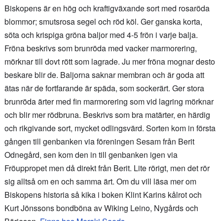
Biskopens är en hög och kraftigväxande sort med rosaröda
blommor; smutsrosa segel och röd köl. Ger ganska korta,
söta och krispiga gröna baljor med 4-5 frön i varje balja.
Fröna beskrivs som brunröda med vacker marmorering,
mörknar till dovt rött som lagrade. Ju mer fröna mognar desto
beskare blir de. Baljorna saknar membran och är goda att
ätas när de fortfarande är späda, som sockerärt. Ger stora
brunröda ärter med fin marmorering som vid lagring mörknar
och blir mer rödbruna. Beskrivs som bra matärter, en härdig
och rikgivande sort, mycket odlingsvärd. Sorten kom in första
gången till genbanken via föreningen Sesam från Berit
Odnegård, sen kom den in till genbanken igen via
Fröuppropet men då direkt från Berit. Lite rörigt, men det rör
sig alltså om en och samma ärt. Om du vill läsa mer om
Biskopens historia så kika i boken Klint Karins kålrot och
Kurt Jönssons bondböna av Wiking Leino, Nygårds och