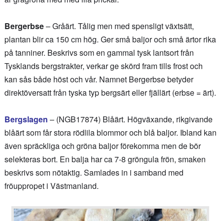
Bergerbse
– Gråärt. Tålig men med spensligt växtsätt,
plantan blir ca 150 cm hög. Ger små baljor och små ärtor rika
på tanniner. Beskrivs som en gammal tysk lantsort från
Tysklands bergstrakter, verkar ge skörd fram tills frost och
kan sås både höst och vår. Namnet Bergerbse betyder
direktöversatt från tyska typ bergsärt eller fjällärt (erbse = ärt).
Bergslagen
– (NGB17874) Blåärt. Högväxande, rikgivande
blåärt som får stora rödlila blommor och blå baljor. Ibland kan
även spräckliga och gröna baljor förekomma men de bör
selekteras bort. En balja har ca 7-8 gröngula frön, smaken
beskrivs som nötaktig. Samlades in i samband med
fröuppropet i Västmanland.