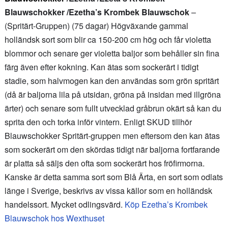
Blauwschokker /Ezetha’s Krombek Blauwschok
–
(Spritärt-Gruppen) (75 dagar) Högväxande gammal
holländsk sort som blir ca 150-200 cm hög och får violetta
blommor och senare ger violetta baljor som behåller sin fina
färg även efter kokning. Kan ätas som sockerärt i tidigt
stadie, som halvmogen kan den användas som grön spritärt
(då är baljorna lila på utsidan, gröna på insidan med illgröna
ärter) och senare som fullt utvecklad gråbrun okärt så kan du
sprita den och torka inför vintern. Enligt SKUD tillhör
Blauwschokker Spritärt-gruppen men eftersom den kan ätas
som sockerärt om den skördas tidigt när baljorna fortfarande
är platta så säljs den ofta som sockerärt hos fröfirmorna.
Kanske är detta samma sort som Blå Ärta, en sort som odlats
länge i Sverige, beskrivs av vissa källor som en holländsk
handelssort. Mycket odlingsvärd.
Köp Ezetha’s Krombek
Blauwschok hos Wexthuset