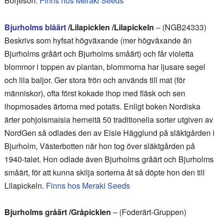
Börjeson.
Finns hos Meraki Seeds
Bjurholms blåärt
/Lilapicklen /Lilapickeln
– (NGB24333)
Beskrivs som hyfsat högväxande (mer högväxande än
Bjurholms gråärt och Bjurholms småärt) och får violetta
blommor i toppen av plantan, blommorna har ljusare segel
och lila baljor. Ger stora frön och används till mat (för
människor), ofta först kokade ihop med fläsk och sen
ihopmosades ärtorna med potatis. Enligt boken Nordiska
ärter pohjoismaisia herneitä 50 traditionella sorter utgiven av
NordGen så odlades den av Elsie Hägglund på släktgården i
Bjurholm, Västerbotten när hon tog över släktgården på
1940-talet. Hon odlade även Bjurholms gråärt och Bjurholms
småärt, för att kunna skilja sorterna åt så döpte hon den till
Lilapickeln.
Finns hos Meraki Seeds
Bjurholms gråärt /Gråpicklen
– (Foderärt-Gruppen)