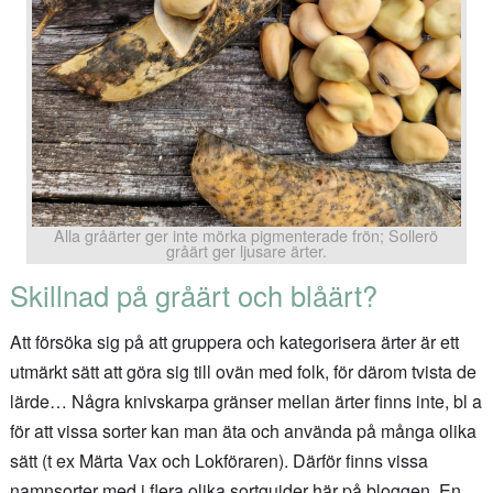
Alla gråärter ger inte mörka pigmenterade frön; Sollerö
gråärt ger ljusare ärter.
Skillnad på gråärt och blåärt?
Att försöka sig på att gruppera och kategorisera ärter är ett
utmärkt sätt att göra sig till ovän med folk, för därom tvista de
lärde… Några knivskarpa gränser mellan ärter finns inte, bl a
för att vissa sorter kan man äta och använda på många olika
sätt (t ex Märta Vax och Lokföraren). Därför finns vissa
namnsorter med i flera olika sortguider här på bloggen. En