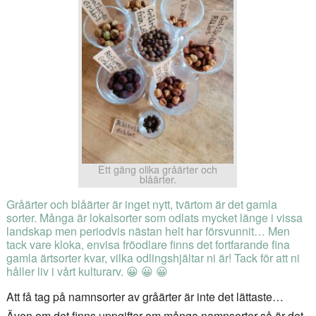
Ett gäng olika gråärter och
blåärter.
Gråärter och blåärter är inget nytt, tvärtom är det gamla
sorter. Många är lokalsorter som odlats mycket länge i vissa
landskap men periodvis nästan helt har försvunnit… Men
tack vare kloka, envisa fröodlare finns det fortfarande fina
gamla ärtsorter kvar, vilka odlingshjältar ni är! Tack för att ni
håller liv i vårt kulturarv. 😀 😀 😀
Att få tag på namnsorter av gråärter är inte det lättaste…
Även om det finns uppgifter om många namnsorter så är det