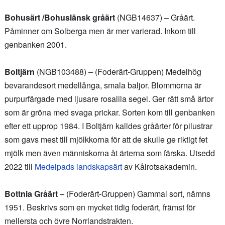
Bohusärt
/Bohuslänsk gråärt
(NGB14637) – Gråärt.
Påminner om Solberga men är mer varierad. Inkom till
genbanken 2001.
Boltjärn
(NGB103488) – (Foderärt-Gruppen) Medelhög
bevarandesort medellånga, smala baljor. Blommorna är
purpurfärgade med ljusare rosalila segel. Ger rätt små ärtor
som är gröna med svaga prickar. Sorten kom till genbanken
efter ett upprop 1984. I Boltjärn kalldes gråärter för pilustrar
som gavs mest till mjölkkorna för att de skulle ge riktigt fet
mjölk men även människorna åt ärterna som färska. Utsedd
2022 till
Medelpads landskapsärt
av Kålrotsakademin.
Bottnia Gråärt
– (Foderärt-Gruppen) Gammal sort, nämns
1951. Beskrivs som en mycket tidig foderärt, främst för
mellersta och övre Norrlandstrakten.