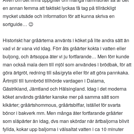
en annan femma att faktiskt lyckas få tag på tillräckligt
mycket utsäde och information för att kunna skriva en
sortguide… 😉
Historiskt har gråärterna använts i köket på lite andra sätt än
vad vi är vana vid idag. Förr åts gråärter kokta i vatten eller
buljong, och ärtsoppa äter vi ju fortfarande… Men förr kunde
man också mala dem till mjöl som användes i brödbak, för att
göra ärtgröt, redning till sås/gryta eller för att göra pannkaka.
Ärtmjöl till tunnbröd tillhörde vardagen i Dalarna,
Gästrikland, Jämtland och Hälsingland. Idag i det moderna
köket används gråärter kanske mer på samma sätt som
kikärter; gråärtshommous, gråärtsbiffar, istället för svarta
bönor i bakverk mm. Men många äter fortfarande gråärter
som släpärter än idag, dvs man skördar när ärtbaljorna blivit
fyllda, kokar upp baljorna i välsaltat vatten i ca 10 minuter