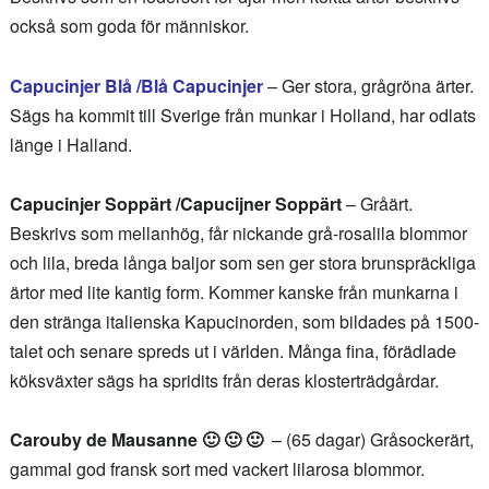
också som goda för människor.
Capucinjer Blå /Blå Capucinjer
– Ger stora, grågröna ärter.
Sägs ha kommit till Sverige från munkar i Holland, har odlats
länge i Halland.
Capucinjer Soppärt /Capucijner Soppärt
– Gråärt.
Beskrivs som mellanhög, får nickande grå-rosalila blommor
och lila, breda långa baljor som sen ger stora brunspräckliga
ärtor med lite kantig form. Kommer kanske från munkarna i
den stränga italienska Kapucinorden, som bildades på 1500-
talet och senare spreds ut i världen. Många fina, förädlade
köksväxter sägs ha spridits från deras klosterträdgårdar.
Carouby de Mausanne 🙂 🙂 🙂
– (65 dagar) Gråsockerärt,
gammal god fransk sort med vackert lilarosa blommor.