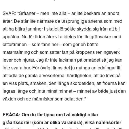
SVAR: ”Gråärter – men inte alla – är lite beskare än andra
ärter. De står lite närmare de ursprungliga ärterna som med
att ha bittra tanniner i skalet försökte skydda sig från att bli
uppätna. Nu för tiden äter vi alldeles för lite grönsaker med
bitterämnen – som tanniner – som ger en bättre
matsmältning och som sätter fart på kroppens reningsverk
lever och njurar. Jag är inte fackman på området så jag kan
inte svara hur. För övrigt finns det ju många anledningar till
att odla de gamla arvesorterna: härdigheten, att de trivs på
en viss plats, smaken, den långa skördetiden, att fröerna kan
lagras länge och inte minst minnet – minnet av både just den
växten och de människor som odlat den.”
FRÅGA: Om du får tipsa om två väldigt olika
gråärtssorter (som är olika varandra), vilka namnsorter