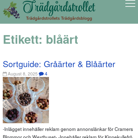
Etikett:
blåärt
Sortguide: Gråärter & Blåärter
4
August 8, 2025
-Inlägget innehåller reklam genom annonslänkar för Cramers
Blommor och Wexthuset- -Innehåller reklam för Kinnekullefrö