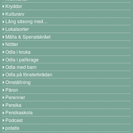
Kryddor
Kulturarv
Lång säsong med…
Lokalsorter
Målla & Spenatskrået
Nötter
Odla i kruka
Odla i pallkrage
Odla med barn
Odla på fönsterbrädan
Omställning
Päron
Perenner
Persika
Persikaskola
Podcast
potatis