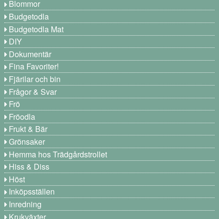
Blommor
Budgetodla
Budgetodla Mat
DIY
Dokumentär
Fina Favoriter!
Fjärilar och bin
Frågor & Svar
Frö
Fröodla
Frukt & Bär
Grönsaker
Hemma hos Trädgårdstrollet
Hiss & Diss
Höst
Inköpsställen
Inredning
Krukväxter