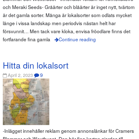
och Meraki Seeds- Gråärter och blåärter är inget nytt, tvärtom
är det gamla sorter. Många är lokalsorter som odlats mycket
länge i vissa landskap men periodvis nästan helt har
försvunnit… Men tack vare kloka, envisa fröodlare finns det
fortfarande fina gamla
Continue reading
Hitta din lokalsort
9
April 2, 2023
-Inlägget innehåller reklam genom annonslänkar för Cramers
Blommor och Wexthuset- Den här fina kartan gjordes till