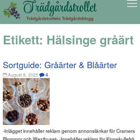
Etikett:
Hälsinge gråärt
Sortguide: Gråärter & Blåärter
4
August 8, 2025
-Inlägget innehåller reklam genom annonslänkar för Cramers
Blommor och Wexthuset- -Innehåller reklam för Kinnekullefrö