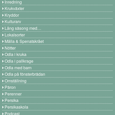
Inredning
Krukväxter
Kryddor
Kulturarv
Lång säsong med…
Lokalsorter
Målla & Spenatskrået
Nötter
Odla i kruka
Odla i pallkrage
Odla med barn
Odla på fönsterbrädan
Omställning
Päron
Perenner
Persika
Persikaskola
Podcast