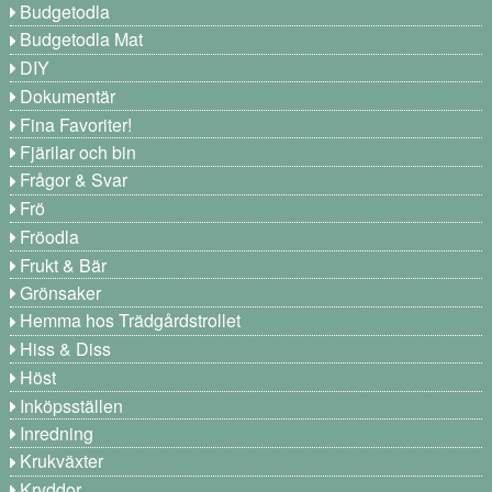
Budgetodla
Budgetodla Mat
DIY
Dokumentär
Fina Favoriter!
Fjärilar och bin
Frågor & Svar
Frö
Fröodla
Frukt & Bär
Grönsaker
Hemma hos Trädgårdstrollet
Hiss & Diss
Höst
Inköpsställen
Inredning
Krukväxter
Kryddor