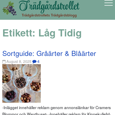
Etikett:
Låg Tidig
Sortguide: Gråärter & Blåärter
4
August 8, 2025
-Inlägget innehåller reklam genom annonslänkar för Cramers
Blommor och Wexthuset- -Innehåller reklam för Kinnekullefrö