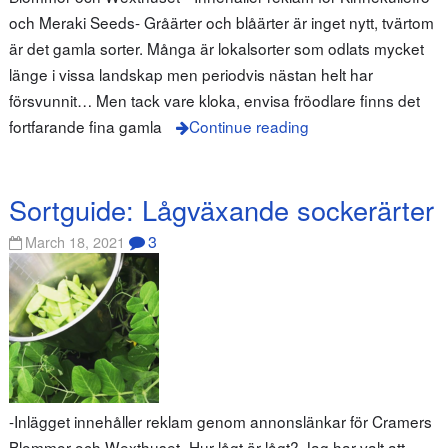
och Meraki Seeds- Gråärter och blåärter är inget nytt, tvärtom
är det gamla sorter. Många är lokalsorter som odlats mycket
länge i vissa landskap men periodvis nästan helt har
försvunnit… Men tack vare kloka, envisa fröodlare finns det
fortfarande fina gamla
Continue reading
Sortguide: Lågväxande sockerärter
3
March 18, 2021
-Inlägget innehåller reklam genom annonslänkar för Cramers
Blommor och Wexthuset- Hur lågt är lågt? Jag har valt att