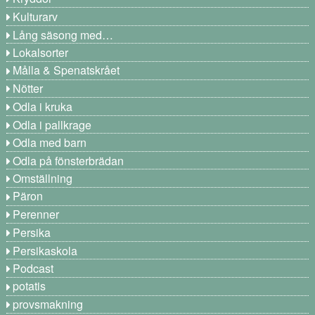
Kulturarv
Lång säsong med…
Lokalsorter
Målla & Spenatskrået
Nötter
Odla i kruka
Odla i pallkrage
Odla med barn
Odla på fönsterbrädan
Omställning
Päron
Perenner
Persika
Persikaskola
Podcast
potatis
provsmakning