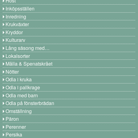
Höst
Inköpsställen
Inredning
Krukväxter
Kryddor
Kulturarv
Lång säsong med…
Lokalsorter
Målla & Spenatskrået
Nötter
Odla i kruka
Odla i pallkrage
Odla med barn
Odla på fönsterbrädan
Omställning
Päron
Perenner
Persika