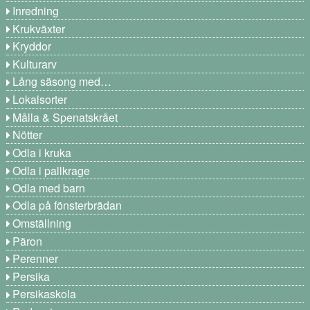
Inredning
Krukväxter
Kryddor
Kulturarv
Lång säsong med…
Lokalsorter
Målla & Spenatskrået
Nötter
Odla i kruka
Odla i pallkrage
Odla med barn
Odla på fönsterbrädan
Omställning
Päron
Perenner
Persika
Persikaskola