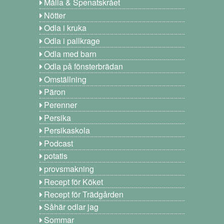
Målla & Spenatskrået
Nötter
Odla i kruka
Odla i pallkrage
Odla med barn
Odla på fönsterbrädan
Omställning
Päron
Perenner
Persika
Persikaskola
Podcast
potatis
provsmakning
Recept för Köket
Recept för Trädgården
Såhär odlar jag
Sommar