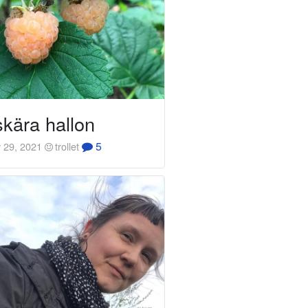
kära hallon
5
 29, 2021
trollet