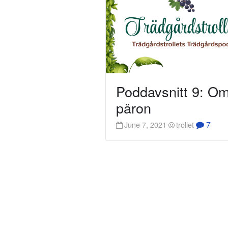
Poddavsnitt 9: O
päron
7
June 7, 2021
trollet