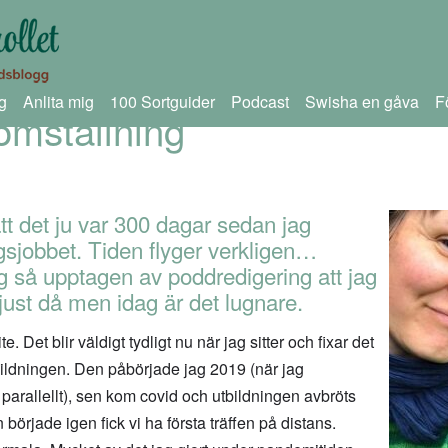
g
Anlita mig
100 Sortguider
Podcast
Swisha en gåva
F
omställning
att det ju var 300 dagar sedan jag
gsjobbet. Tiden flyger verkligen…
g så upptagen av poddredigering att jag
just då men idag är det lugnare.
. Det blir väldigt tydligt nu när jag sitter och fixar det
bildningen. Den påbörjade jag 2019 (när jag
parallellt), sen kom covid och utbildningen avbröts
 började igen fick vi ha första träffen på distans.