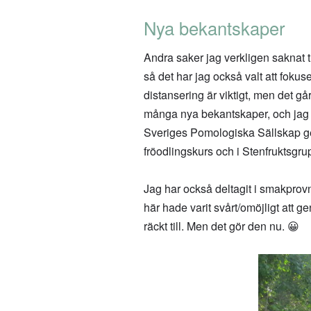
Nya bekantskaper
Andra saker jag verkligen saknat ti
så det har jag också valt att fokus
distansering är viktigt, men det gå
många nya bekantskaper, och jag 
Sveriges Pomologiska Sällskap geno
fröodlingskurs och i Stenfruktsgru
Jag har också deltagit i smakprovni
här hade varit svårt/omöjligt att 
räckt till. Men det gör den nu. 😀