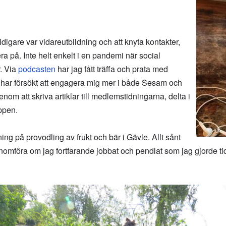
digare var vidareutbildning och att knyta kontakter,
era på. Inte helt enkelt i en pandemi när social
r. Via
podcasten
har jag fått träffa och prata med
har försökt att engagera mig mer i både Sesam och
m att skriva artiklar till medlemstidningarna, delta i
ppen.
ng på provodling av frukt och bär i Gävle. Allt sånt
genomföra om jag fortfarande jobbat och pendlat som jag gjorde ti