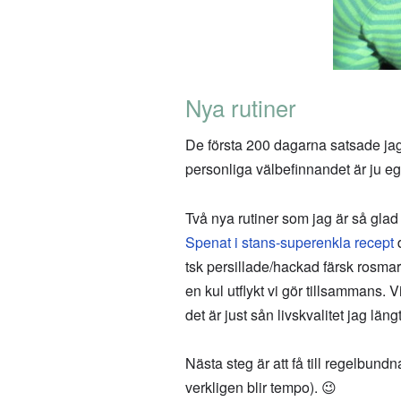
Nya rutiner
De första 200 dagarna satsade jag m
personliga välbefinnandet är ju ege
Två nya rutiner som jag är så glad 
Spenat i stans-superenkla recept
d
tsk persillade/hackad färsk rosmari
en kul utflykt vi gör tillsammans. V
det är just sån livskvalitet jag lä
Nästa steg är att få till regelbu
verkligen blir tempo). 😉