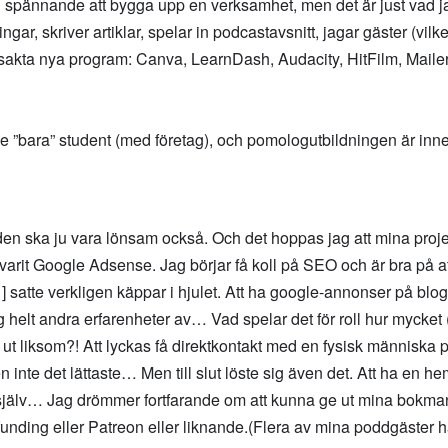
h spännande att bygga upp en verksamhet, men det är just vad ja
ngar, skriver artiklar, spelar in podcastavsnitt, jagar gäster (vilk
g sakta nya program: Canva, LearnDash, Audacity, HitFilm, Mai
nde ”bara” student (med företag), och pomologutbildningen är inn
den ska ju vara lönsam också. Och det hoppas jag att mina proje
ar varit Google Adsense. Jag börjar få koll på SEO och är bra på a
 satte verkligen käppar i hjulet. Att ha google-annonser på bl
g helt andra erfarenheter av… Vad spelar det för roll hur mycket (
ut liksom?! Att lyckas få direktkontakt med en fysisk människa
n inte det lättaste… Men till slut löste sig även det. Att ha en he
ig själv… Jag drömmer fortfarande om att kunna ge ut mina bokm
funding eller Patreon eller liknande.(Flera av mina poddgäster ha