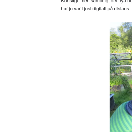
Konstigt, men samtidigt det nya n
har ju varit just digitalt på distans.