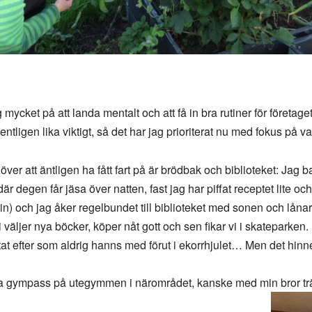
ycket på att landa mentalt och att få in bra rutiner för företaget
ntligen lika viktigt, så det har jag prioriterat nu med fokus på va
över att äntligen ha fått fart på är brödbak och biblioteket: Jag 
är degen får jäsa över natten, fast jag har piffat receptet lite och 
n) och jag åker regelbundet till biblioteket med sonen och lånar 
i väljer nya böcker, köper nåt gott och sen fikar vi i skateparken. 
ngtat efter som aldrig hanns med förut i ekorrhjulet… Men det hinne
ndna gympass på utegymmen i närområdet, kanske med min bror tr