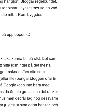
g har gjort: Bloggar regelbundet,
et tar bisarrt mycket mer tid än vad
lerLite mfl… Rom byggdes
e på upploppet. 😉
kt ska kunna bli på sikt. Det som
tt hitta lösningar på det mesta,
oggar maknadsförs ofta som
eller lite) pengar bloggen drar in
 på Google (och inte bara med
msida är inte gratis, och det räcker
anus men det får jag nog dessvärre
r ju gett ut sina egna böcker, och