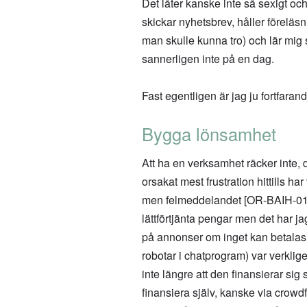
Det låter kanske inte så sexigt oc
skickar nyhetsbrev, håller föreläsni
man skulle kunna tro) och lär mi
sannerligen inte på en dag.
Fast egentligen är jag ju fortfara
Bygga lönsamhet
Att ha en verksamhet räcker inte, 
orsakat mest frustration hittills h
men felmeddelandet
[OR-BAIH-01]
lättförtjänta pengar men det har ja
på annonser om inget kan betalas 
robotar i chatprogram) var verklige
inte längre att den finansierar s
finansiera själv, kanske via crowd