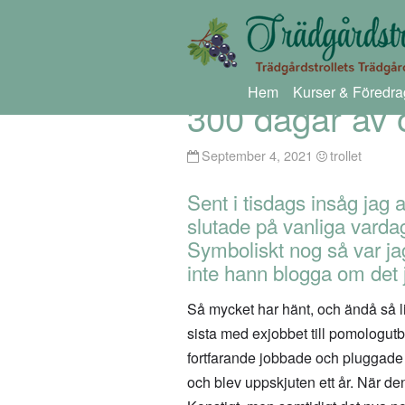
Hem
Kurser & Föredra
300 dagar av 
September 4, 2021
trollet
Sent i tisdags insåg jag 
slutade på vanliga varda
Symboliskt nog så var ja
inte hann blogga om det 
Så mycket har hänt, och ändå så lite
sista med exjobbet till pomologut
fortfarande jobbade och pluggade 
och blev uppskjuten ett år. När den