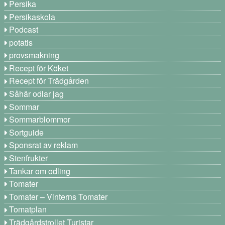
Persika
Persikaskola
Podcast
potatis
provsmakning
Recept för Köket
Recept för Trädgården
Såhär odlar jag
Sommar
Sommarblommor
Sortguide
Sponsrat av reklam
Stenfrukter
Tankar om odling
Tomater
Tomater – Vinterns Tomater
Tomatplan
Trädgårdstrollet Turistar