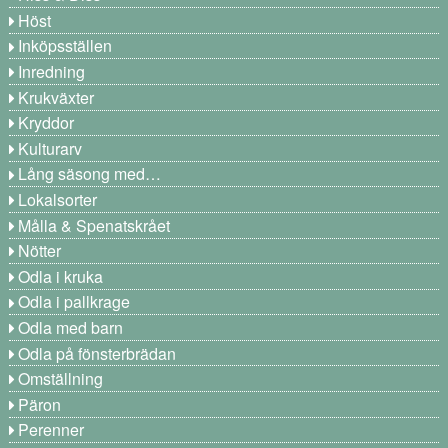
Höst
Inköpsställen
Inredning
Krukväxter
Kryddor
Kulturarv
Lång säsong med…
Lokalsorter
Målla & Spenatskrået
Nötter
Odla i kruka
Odla i pallkrage
Odla med barn
Odla på fönsterbrädan
Omställning
Päron
Perenner