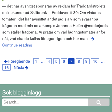
— det här avsnittet sponsras av reklam för Trädgårdstrollets
onlinekurser på Skillbreak— Poddavsnitt 30: Om vinterns
tomater I det här avsnittet är det jag själv som svarar på
frågorna med min odlarkompis Johanna Helén @moderjords
som ställer frågorna. Vi pratar om vad lagringstomater är för
nåt, vad ska de kallas för egentligen och hur man
Continue reading
Föregående
1
…
4
5
6
7
8
9
10
…
16
Nästa
Sök blogginlägg