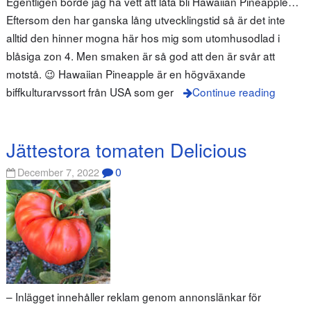
Egentligen borde jag ha vett att låta bli Hawaiian Pineapple…
Eftersom den har ganska lång utvecklingstid så är det inte
alltid den hinner mogna här hos mig som utomhusodlad i
blåsiga zon 4. Men smaken är så god att den är svår att
motstå. 😉 Hawaiian Pineapple är en högväxande
biffkulturarvssort från USA som ger
Continue reading
Jättestora tomaten Delicious
0
December 7, 2022
– Inlägget innehåller reklam genom annonslänkar för