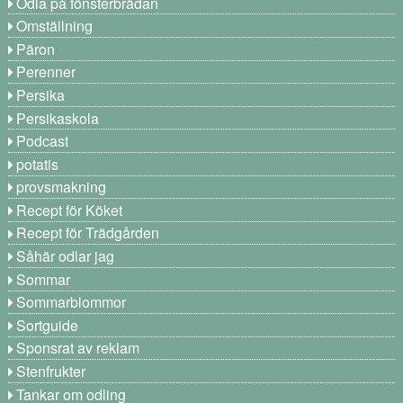
Odla på fönsterbrädan
Omställning
Päron
Perenner
Persika
Persikaskola
Podcast
potatis
provsmakning
Recept för Köket
Recept för Trädgården
Såhär odlar jag
Sommar
Sommarblommor
Sortguide
Sponsrat av reklam
Stenfrukter
Tankar om odling