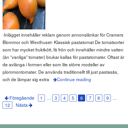
-Inlägget innehåller reklam genom annonslänkar för Cramers
Blommor och Wexthuset- Klassisk pastatomat De tomatsorter
som har mycket fruktkött, få frön och innehåller mindre vatten
(än ”vanliga” tomater) brukar kallas för pastatomater. Oftast är
de avlånga i formen eller som lite större modeller av
plommontomater. De används traditionellt till just pastasås,
och de lämpar sig extra
Continue reading
Föregående
1
…
3
4
5
6
7
8
9
…
12
Nästa