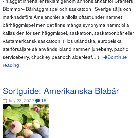
-Inlägget innehåller reklam genom annonslänkar för Cramers
Blommor– Bärhäggmispel och saskatoon I Sverige säljs och
marknadsförs Amelanchier alnifolia oftast under namnet
bärhäggmispel men det finns många synonyma namn; bl a
kallas den för sen häggmispel, saskatoon, saskatoonbär eller
västamerikansk saskatoon. (Hos utländska, europeiska
återförsäljare så används ibland namnen juneberry, pacific
serviceberry, chuckley pear och alder-leaf… )
Continue
reading
Sortguide: Amerikanska Blåbär
19
July 23, 2022