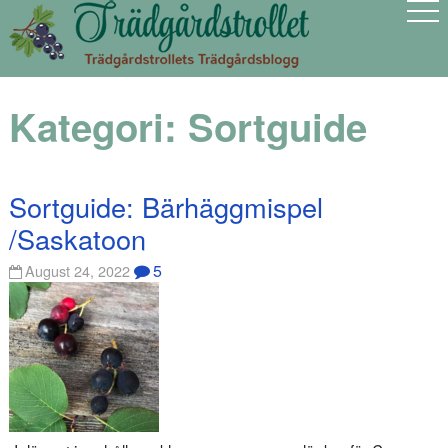
Kategori:
Sortguide
Sortguide: Bärhäggmispel
/Saskatoon
5
August 24, 2022