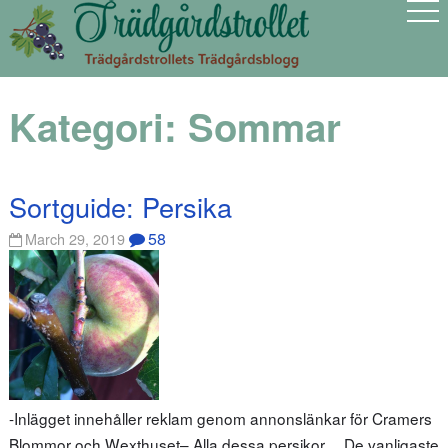
Kategori:
Sommar
Sortguide: Persika
58
March 29, 2019
-Inlägget innehåller reklam genom annonslänkar för Cramers
Blommor och Wexthuset– Alla dessa persikor… De vanligaste