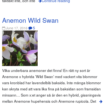
faktiskt inte, och inte
Continue reading
Anemon Wild Swan
5
June 17, 2016
Vilka underbara anemoner det finns! En rätt ny sort är
Anemone x hybrida ’Wild Swan’ med vackert vita blommor
vars kronblad har lavendelblå baksida. Inte många blommor
kan skryta med att vara lika fina på baksidan som framsidan
minsann… Som x:et anger så är den en hybrid, gissningsvis
mellan Anemone hupehensis och Anemone rupicola. Det