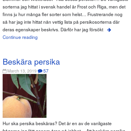
sorterna jag hittat i svensk handel är Frost och Riga, men det
finns ju hur många fler sorter som helst… Frustrerande nog
så har jag inte hittat nån vettig lista på persikosorterna där
deras egenskaper beskrivs. Därför har jag försökt
Continue reading
Beskära persika
57
March 13, 2019
Hur ska persika beskäras? Det är en av de vanligaste
frågorna jag fått genom åren på jobbet… Att beskära persika