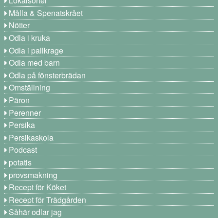
Lokalsorter
Målla & Spenatskrået
Nötter
Odla i kruka
Odla i pallkrage
Odla med barn
Odla på fönsterbrädan
Omställning
Päron
Perenner
Persika
Persikaskola
Podcast
potatis
provsmakning
Recept för Köket
Recept för Trädgården
Såhär odlar jag