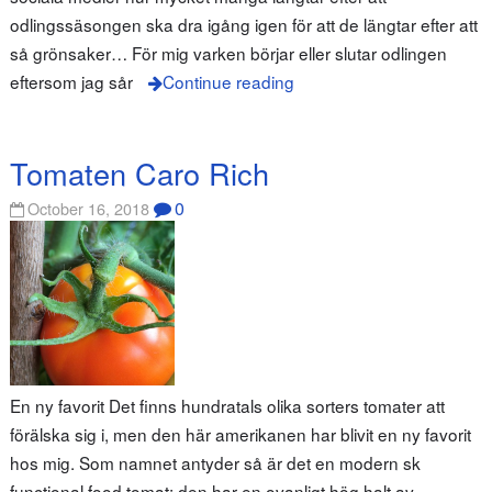
odlingssäsongen ska dra igång igen för att de längtar efter att
så grönsaker… För mig varken börjar eller slutar odlingen
eftersom jag sår
Continue reading
Tomaten Caro Rich
0
October 16, 2018
En ny favorit Det finns hundratals olika sorters tomater att
förälska sig i, men den här amerikanen har blivit en ny favorit
hos mig. Som namnet antyder så är det en modern sk
functional food tomat; den har en ovanligt hög halt av