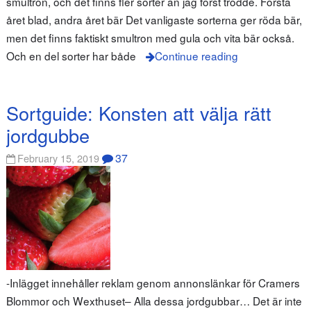
smultron, och det finns fler sorter än jag först trodde. Första
året blad, andra året bär Det vanligaste sorterna ger röda bär,
men det finns faktiskt smultron med gula och vita bär också.
Och en del sorter har både
Continue reading
Sortguide: Konsten att välja rätt
jordgubbe
37
February 15, 2019
-Inlägget innehåller reklam genom annonslänkar för Cramers
Blommor och Wexthuset– Alla dessa jordgubbar… Det är inte