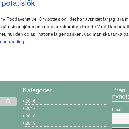
potatislök
om- Poddavsnitt 34: Om potatislök I det här avsnittet får jag lära
rädgårdsingenjören och genbankskuratorn Erik de Vahl. Han berät
orter, hur den odlas i nationella genbanken, vad man ska tänka på 
inue reading
Kategorier
Prenu
nyhet
2016
2017
Email
2018
2019