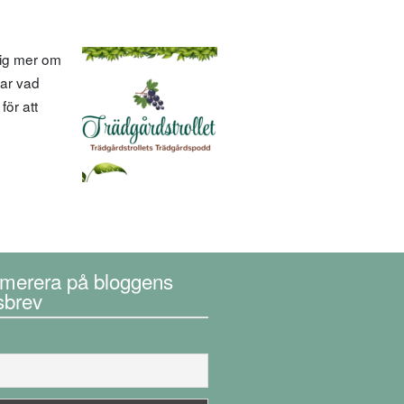
 mig mer om
tar vad
för att
merera på bloggens
sbrev