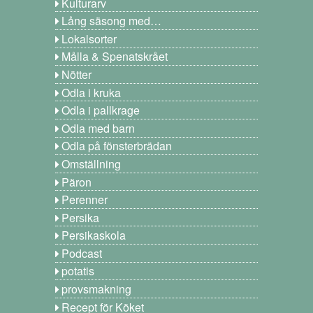
Kulturarv
Lång säsong med…
Lokalsorter
Målla & Spenatskrået
Nötter
Odla i kruka
Odla i pallkrage
Odla med barn
Odla på fönsterbrädan
Omställning
Päron
Perenner
Persika
Persikaskola
Podcast
potatis
provsmakning
Recept för Köket