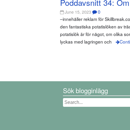
Poddavsnitt 34: Om 
0
June 15, 2023
–innehåller reklam för Skillbreak.c
den fantastiska potatislöken av t
potatislök är för något, om olika s
lyckas med lagringen och
Cont
Sök blogginlägg