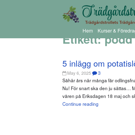
Hem
Kurser & Föredra
Etikett:
podd 
5 inlägg om potatisl
3
May 6, 2025
Såhär års när många får odlingsfnatt
Nu! För snart ska den ju sättas… Men
våren på Eriksdagen 18 maj och sk
Continue reading