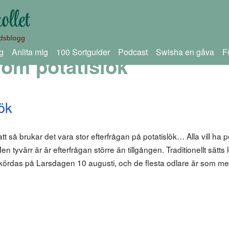
g
Anlita mig
100 Sortguider
Podcast
Swisha en gåva
F
om potatislök
ök
 så brukar det vara stor efterfrågan på potatislök… Alla vill ha po
 tyvärr är är efterfrågan större än tillgången. Traditionellt sätts
ördas på Larsdagen 10 augusti, och de flesta odlare är som me