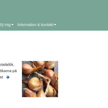
ölj mig
Information & kontakt
tatislök.
 lökarna på
st