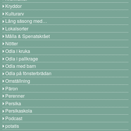
Kryddor
Kulturarv
Lång säsong med…
Lokalsorter
Målla & Spenatskrået
Nötter
Odla i kruka
Odla i pallkrage
Odla med barn
Odla på fönsterbrädan
Omställning
Päron
Perenner
Persika
Persikaskola
Podcast
potatis