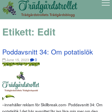
Etikett:
Edit
Poddavsnitt 34: Om potatislök
0
June 15, 2023
–innehåller reklam för Skillbreak.com- Poddavsnitt 34: Om
potatislök I det här avsnittet får jag lära mig mer om den