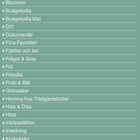
Blommor
Budgetodla
Budgetodla Mat
DIY
Dokumentär
Fina Favoriter!
Fjärilar och bin
Frågor & Svar
Frö
Fröodla
Frukt & Bär
Grönsaker
Hemma hos Trädgårdstrollet
Hiss & Diss
Höst
Inköpsställen
Inredning
Krukväxter