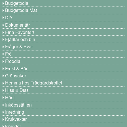
Budgetodla
Budgetodla Mat
DIY
Dokumentär
Fina Favoriter!
Fjärilar och bin
Frågor & Svar
Frö
Fröodla
Frukt & Bär
Grönsaker
Hemma hos Trädgårdstrollet
Hiss & Diss
Höst
Inköpsställen
Inredning
Krukväxter
Kryddor