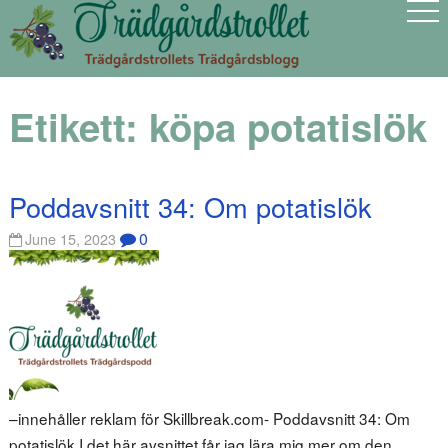
Etikett:
köpa potatislök
Poddavsnitt 34: Om potatislök
0
June 15, 2023
–innehåller reklam för Skillbreak.com- Poddavsnitt 34: Om
potatislök I det här avsnittet får jag lära mig mer om den