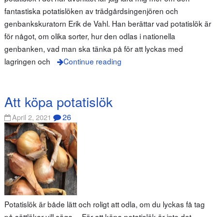
fantastiska potatislöken av trädgårdsingenjören och
genbankskuratorn Erik de Vahl. Han berättar vad potatislök är
för något, om olika sorter, hur den odlas i nationella
genbanken, vad man ska tänka på för att lyckas med
lagringen och
Continue reading
Att köpa potatislök
26
April 2, 2021
Potatislök är både lätt och roligt att odla, om du lyckas få tag
på sättlökar vill säga… För att köpa potatislök är inte det