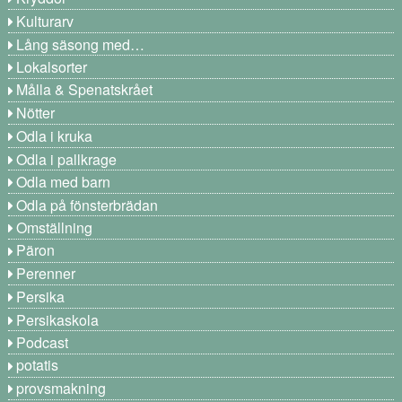
Kulturarv
Lång säsong med…
Lokalsorter
Målla & Spenatskrået
Nötter
Odla i kruka
Odla i pallkrage
Odla med barn
Odla på fönsterbrädan
Omställning
Päron
Perenner
Persika
Persikaskola
Podcast
potatis
provsmakning