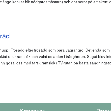
 många kockar blir trädgårdsmästare) och det beror på smaken:
räd
r upp. Frösådd efter frösådd som bara vägrar gro. Det enda som v
tat efter ramslök och velat odla den i trädgården. Suget blev int
nn gosa loss med färsk ramslök i TV-rutan på bästa sändningst
Kategorier
Prenu