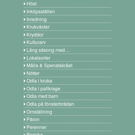
Höst
Inköpsställen
Inredning
Krukväxter
Kryddor
Kulturarv
Lång säsong med…
Lokalsorter
Målla & Spenatskrået
Nötter
Odla i kruka
Odla i pallkrage
Odla med barn
Odla på fönsterbrädan
Omställning
Päron
Perenner
Persika