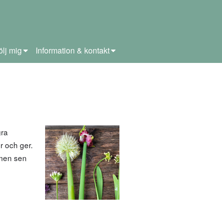
ölj mig
Information & kontakt
gra
r och ger.
 men sen