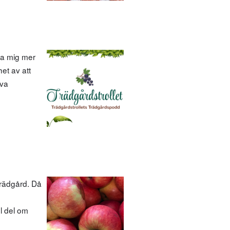
ära mig mer
et av att
lva
Trädgård. Då
l del om