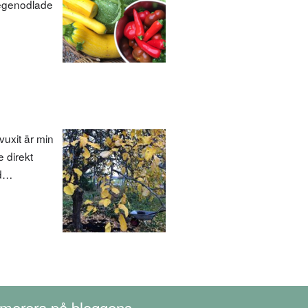
 egenodlade
uxit är min
e direkt
id…
merera på bloggens