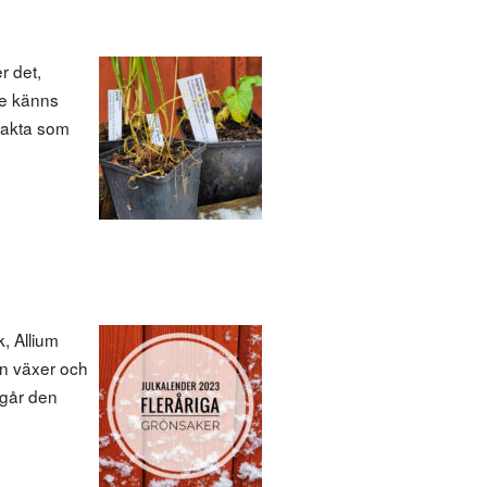
r det,
te känns
trakta som
, Allium
en växer och
e går den