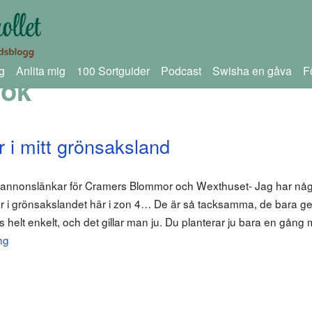
g
Anlita mig
100 Sortguider
Podcast
Swisha en gåva
F
lök
ar i mitt grönsaksland
m annonslänkar för Cramers Blommor och Wexthuset- Jag har nå
ar i grönsakslandet här i zon 4… De är så tacksamma, de bara ge
 helt enkelt, och det gillar man ju. Du planterar ju bara en gång
ng