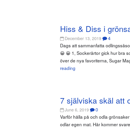
Hiss & Diss i gröns
4
December 13, 2019
Dags att sammanfatta odlingssäsong
😀 😀 1, Sockerärtor gick hur bra so
över de nya favoriterna, Sugar Mag
reading
7 själviska skäl att
0
June 6, 2019
Varför hålla på och odla grönsake
odlar egen mat. Här kommer svaren 