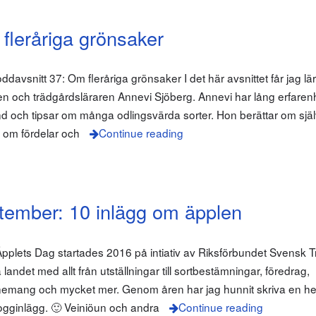
fleråriga grönsaker
oddavsnitt 37: Om fleråriga grönsaker I det här avsnittet får jag l
ren och trädgårdsläraren Annevi Sjöberg. Annevi har lång erfarenh
und och tipsar om många odlingsvärda sorter. Hon berättar om sjä
, om fördelar och
Continue reading
tember: 10 inlägg om äpplen
plets Dag startades 2016 på intiativ av Riksförbundet Svensk 
 landet med allt från utställningar till sortbestämningar, föredrag,
mang och mycket mer. Genom åren har jag hunnit skriva en he
logginlägg. 🙂 Veiniöun och andra
Continue reading