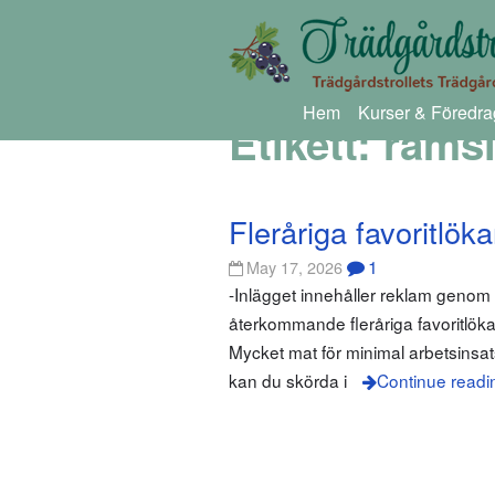
Hem
Kurser & Föredra
Etikett:
rams
Fleråriga favoritlök
1
May 17, 2026
-Inlägget innehåller reklam geno
återkommande fleråriga favoritlök
Mycket mat för minimal arbetsinsats
kan du skörda i
Continue readi