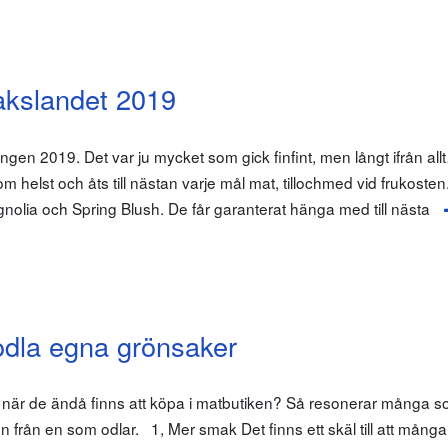
akslandet 2019
en 2019. Det var ju mycket som gick finfint, men långt ifrån all
m helst och åts till nästan varje mål mat, tillochmed vid frukosten
nolia och Spring Blush. De får garanterat hänga med till nästa
 odla egna grönsaker
r när de ändå finns att köpa i matbutiken? Så resonerar många s
från en som odlar. 1, Mer smak Det finns ett skäl till att många