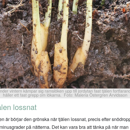
nder vintern kämpar sig ramslöken upp till jordytan fast tjälen fortfaran
håller ett fast grepp om lökarna. Foto: Malena Östergren Arvidsson
älen lossnat
 är börjar den grönska när tjälen lossnat, precis efter snödrop
a minusgrader på nätterna. Det kan vara bra att tänka på när man 