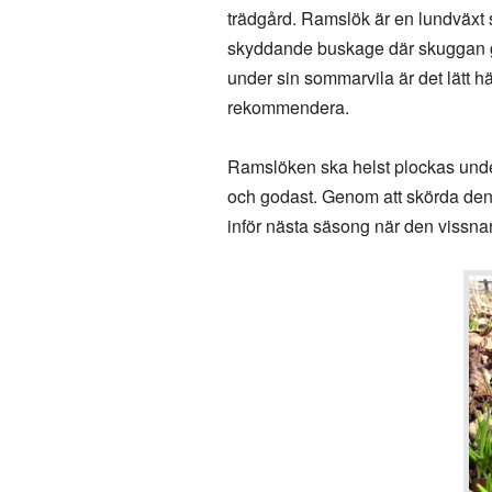
trädgård. Ramslök är en lundväxt s
skyddande buskage där skuggan ger 
under sin sommarvila är det lätt hän
rekommendera.
Ramslöken ska helst plockas under
och godast. Genom att skörda den 
inför nästa säsong när den vissna