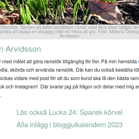
Ramslök. Genom att sätta ramslöken i tuvor med flera lökar hjälper de
andra att skapa en skuggig miljö för fröna att gro. Foto: Malena Öster
Arvidsson
n Arvidsson
med målet att göra ramslök tillgänglig för fler. På min hemsida
n odla, skörda och använda ramslök. Där kan du också beställa l
ckas vidare med post för att du som kund ska få den bästa ramsl
 och Instagram! Där svarar jag på frågor och delar med mig av
.
Läs också Lucka 24: Spansk körvel
Alla inlägg i bloggjulkalendern 2023