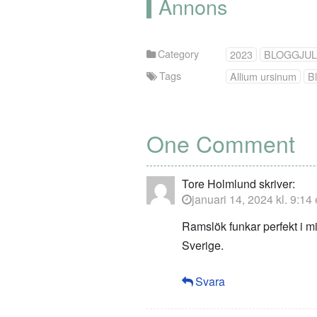
Annons
Category
2023
BLOGGJU
Tags
Allium ursinum
B
One Comment
Tore Holmlund
skriver:
januari 14, 2024 kl. 9:14
Ramslök funkar perfekt i m
Sverige.
Svara