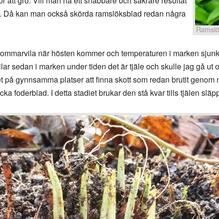
r att gro. Vill man ha ett snabbare och säkrare resultat
 lök. Då kan man också skörda ramslöksblad redan några
Ramslö
n sommarvila när hösten kommer och temperaturen i marken sjunk
ilar sedan i marken under tiden det är tjäle och skulle jag gå u
det på gynnsamma platser att finna skott som redan brutit geno
a foderblad. I detta stadiet brukar den stå kvar tills tjälen släp