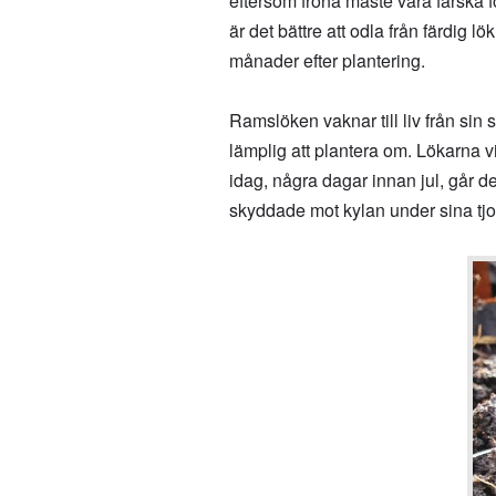
eftersom fröna måste vara färska fö
är det bättre att odla från färdig
månader efter plantering.
Ramslöken vaknar till liv från si
lämplig att plantera om. Lökarna v
idag, några dagar innan jul, går 
skyddade mot kylan under sina tjock