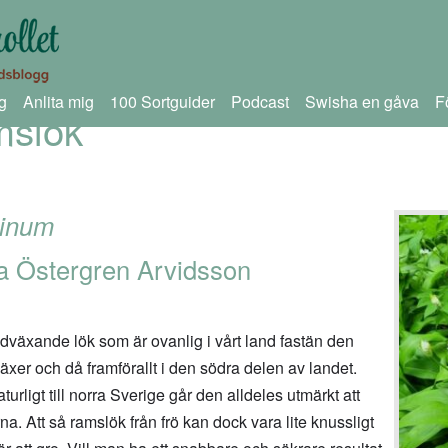
g
Anlita mig
100 Sortguider
Podcast
Swisha en gåva
F
mslök
sinum
a Östergren Arvidsson
ildväxande lök som är ovanlig i vårt land fastän den
äxer och då framförallt i den södra delen av landet.
urligt till norra Sverige går den alldeles utmärkt att
a. Att så ramslök från frö kan dock vara lite knussligt