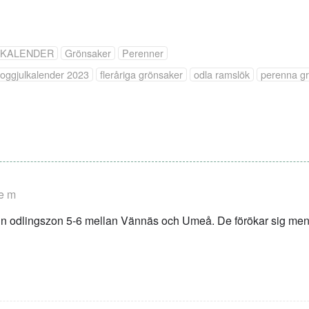
LKALENDER
Grönsaker
Perenner
loggjulkalender 2023
fleråriga grönsaker
odla ramslök
perenna g
 e m
in odlingszon 5-6 mellan Vännäs och Umeå. De förökar sig men 