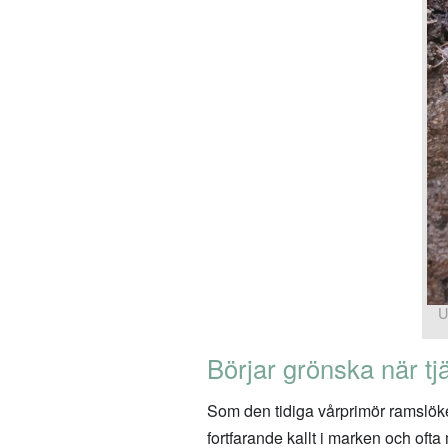
U
Börjar grönska när tj
Som den tidiga vårprimör ramslöken
fortfarande kallt i marken och oft