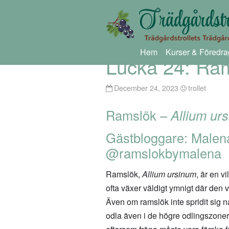
Hem
Kurser & Föredra
Lucka 24: Ra
December 24, 2023
trollet
Ramslök –
Allium ur
Gästbloggare: Malen
@ramslokbymalena
Ramslök,
Allium ursinum
, är en v
ofta växer väldigt ymnigt där den v
Även om ramslök inte spridit sig nat
odla även i de högre odlingszonern