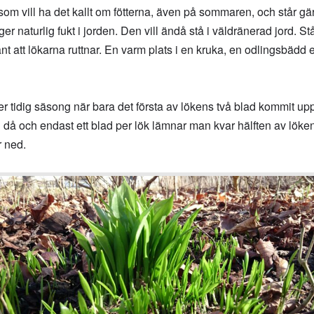
om vill ha det kallt om fötterna, även på sommaren, och står gärn
naturlig fukt i jorden. Den vill ändå stå i väldränerad jord. St
t att lökarna ruttnar. En varm plats i en kruka, en odlingsbädd ell
 tidig säsong när bara det första av lökens två blad kommit upp
då och endast ett blad per lök lämnar man kvar hälften av löke
r ned.