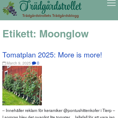
Etikett:
Moonglow
Tomatplan 2025: More is more!
0
March 9, 2025
– Innehåller reklam för keramiker @pontushittenkofer i Tierp –
I somras blev det ovanligt lite tomater… Iallafall för att vara jag.