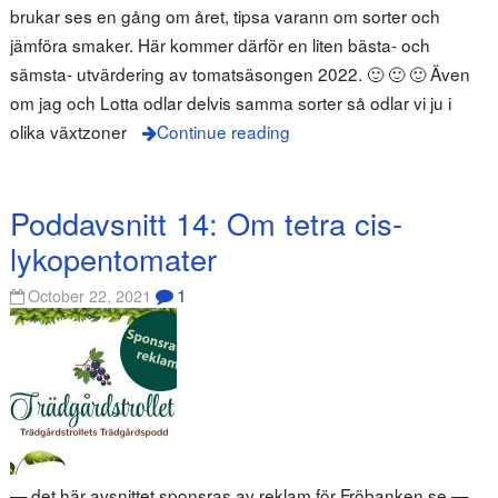
brukar ses en gång om året, tipsa varann om sorter och
jämföra smaker. Här kommer därför en liten bästa- och
sämsta- utvärdering av tomatsäsongen 2022. 🙂 🙂 🙂 Även
om jag och Lotta odlar delvis samma sorter så odlar vi ju i
olika växtzoner
Continue reading
Poddavsnitt 14: Om tetra cis-
lykopentomater
1
October 22, 2021
— det här avsnittet sponsras av reklam för Fröbanken.se —