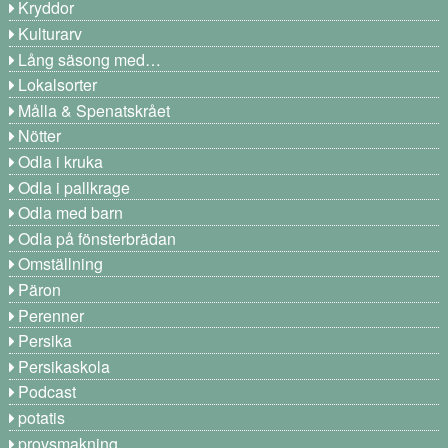
Kryddor
Kulturarv
Lång säsong med…
Lokalsorter
Målla & Spenatskrået
Nötter
Odla i kruka
Odla i pallkrage
Odla med barn
Odla på fönsterbrädan
Omställning
Päron
Perenner
Persika
Persikaskola
Podcast
potatis
provsmakning