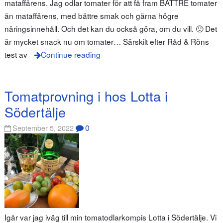
mataffärens. Jag odlar tomater för att få fram BÄTTRE tomater
än mataffärens, med bättre smak och gärna högre
näringsinnehåll. Och det kan du också göra, om du vill. 🙂 Det
är mycket snack nu om tomater… Särskilt efter Råd & Röns
test av
Continue reading
Tomatprovning i hos Lotta i
Södertälje
0
September 5, 2022
Igår var jag iväg till min tomatodlarkompis Lotta i Södertälje. Vi