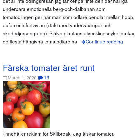
det är inte odlingsresan jag tänker på, inte den där härliga
underbara emotionella berg-och-dalbanan som
tomatodlingen ger när man som odlare pendlar mellan hopp,
eufori och förtvivlan (i takt med väderväxlingar och
skadedjursangrepp). Själva plantans utvecklingscykel brukar
de flesta hängivna tomatodlare ha
Continue reading
Färska tomater året runt
19
March 1, 2020
-innehåller reklam för Skillbreak- Jag älskar tomater.