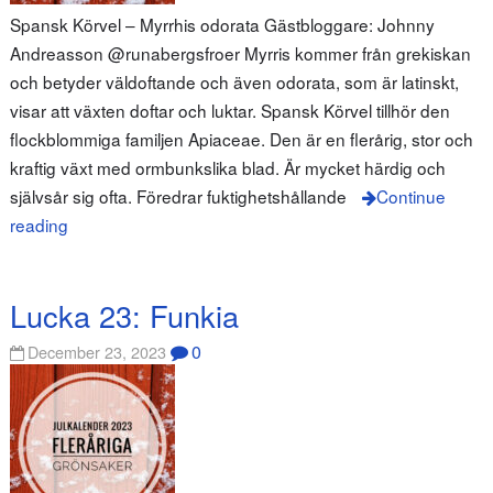
Spansk Körvel – Myrrhis odorata Gästbloggare: Johnny
Andreasson @runabergsfroer Myrris kommer från grekiskan
och betyder väldoftande och även odorata, som är latinskt,
visar att växten doftar och luktar. Spansk Körvel tillhör den
flockblommiga familjen Apiaceae. Den är en flerårig, stor och
kraftig växt med ormbunkslika blad. Är mycket härdig och
självsår sig ofta. Föredrar fuktighetshållande
Continue
reading
Lucka 23: Funkia
0
December 23, 2023