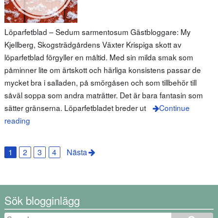
Löparfetblad – Sedum sarmentosum Gästbloggare: My
Kjellberg, Skogsträdgårdens Växter Krispiga skott av
löparfetblad förgyller en måltid. Med sin milda smak som
påminner lite om ärtskott och härliga konsistens passar de
mycket bra i salladen, på smörgåsen och som tillbehör till
såväl soppa som andra maträtter. Det är bara fantasin som
sätter gränserna. Löparfetbladet breder ut
Continue
reading
1
2
3
4
Nästa
Sök blogginlägg