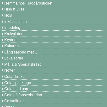
Hemma hos Trädgårdstrollet
Hiss & Diss
Höst
Inköpsställen
Inredning
Krukväxter
Kryddor
Kulturarv
Lång säsong med…
Lokalsorter
Målla & Spenatskrået
Nötter
Odla i kruka
Odla i pallkrage
Odla med barn
Odla på fönsterbrädan
Omställning
Päron