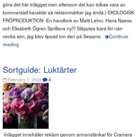
göra det här inlägget men eftersom det kan tolkas vara av
kommersiell karaktär så reklammärker jag ändå.) EKOLOGISK
FRÖPRODUKTION -En handbok av Matti Leino, Hans Naess
och Elisabeth Ögren Sprillans ny!!! Släpptes bara för nån
vecka sen, jag blev tipsad om den på Sesams
Continue
reading
Sortguide: Luktärter
4
February 7, 2024
-Inlägget innehåller reklam genom annonslänkar för Cramers