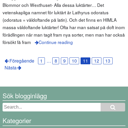
Blommor och Wexthuset- Alla dessa luktärter… Det
vetenskapliga namnet för luktärt är Lathyrus odoratus
(odoratus = väldoftande på latin). Och det finns en HIMLA
massa väldoftande luktärter! Ofta har man satsat på doft inom
förädlingen när man tagit fram nya sorter, men man har också
försökt få fram
Continue reading
Föregående
1
…
8
9
10
11
12
13
Nästa
Sök blogginlägg
Kategorier