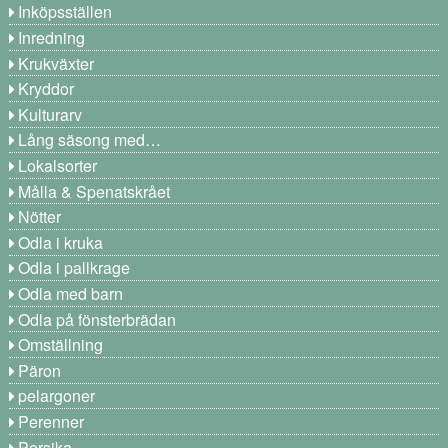
Inköpsställen
Inredning
Krukväxter
Kryddor
Kulturarv
Lång säsong med…
Lokalsorter
Målla & Spenatskrået
Nötter
Odla i kruka
Odla i pallkrage
Odla med barn
Odla på fönsterbrädan
Omställning
Päron
pelargoner
Perenner
Persika