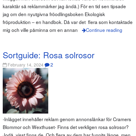
karaktär så reklammärker jag ändå.) För en tid sen tipsade
jag om den nyutgivna fröodlingsboken Ekologisk
fröproduktion – en handbok. Då var det flera som kontaktade
mig och ville påminna om en annan
Continue reading
Sortguide: Rosa solrosor
2
February 14, 2024
-Inlägget innehåller reklam genom annonslänkar för Cramers
Blommor och Wexthuset- Finns det verkligen rosa solrosor?
Jodå, visst finns de. Och flera av dem har funnits länge, men