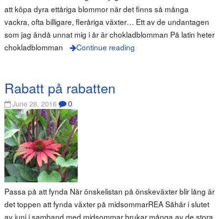
att köpa dyra ettåriga blommor när det finns så många
vackra, ofta billigare, fleråriga växter… Ett av de undantagen
som jag ändå unnat mig i år är chokladblomman På latin heter
chokladblomman
Continue reading
Rabatt på rabatten
0
June 26, 2016
Passa på att fynda När önskelistan på önskeväxter blir lång är
det toppen att fynda växter på midsommarREA Såhär i slutet
av juni i samband med midsommar brukar många av de stora