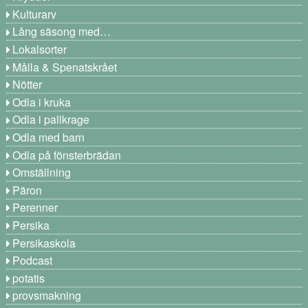
Kulturarv
Lång säsong med…
Lokalsorter
Målla & Spenatskrået
Nötter
Odla i kruka
Odla i pallkrage
Odla med barn
Odla på fönsterbrädan
Omställning
Päron
Perenner
Persika
Persikaskola
Podcast
potatis
provsmakning