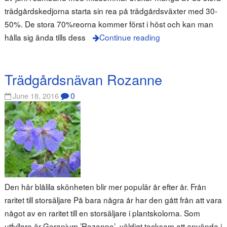
trädgårdskedjorna starta sin rea på trädgårdsväxter med 30-
50%. De stora 70%reorna kommer först i höst och kan man
hålla sig ända tills dess
Continue reading
Trädgårdsnävan Rozanne
0
June 18, 2016
Den här blålila skönheten blir mer populär år efter år. Från
raritet till storsäljare På bara några år har den gått från att vara
något av en raritet till en storsäljare i plantskolorna. Som
utfyllare är Geranium ’Rozanne’ väldigt tacksam att använda i