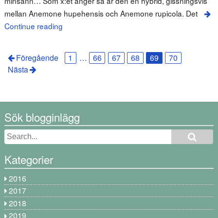
minsann… Som x:et anger så är den en hybrid, gissningsvis
mellan Anemone hupehensis och Anemone rupicola. Det
Continue reading
Föregående
1
…
66
67
68
69
70
Nästa
Sök blogginlägg
Kategorier
2016
2017
2018
2019