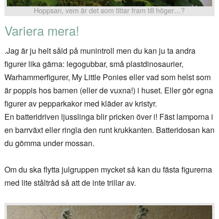
Hoppsan, vem är det som tittar fram till höger…?
Variera mera!
.Jag är ju helt såld på munintroll men du kan ju ta andra
figurer lika gärna: legogubbar, små plastdinosaurier,
Warhammerfigurer, My Little Ponies eller vad som helst som
är poppis hos barnen (eller de vuxna!) i huset. Eller gör egna
figurer av pepparkakor med kläder av kristyr.
En batteridriven ljusslinga blir pricken över i! Fäst lamporna i
en barrväxt eller ringla den runt krukkanten. Batteridosan kan
du gömma under mossan.
Om du ska flytta julgruppen mycket så kan du fästa figurerna
med lite ståltråd så att de inte trillar av.