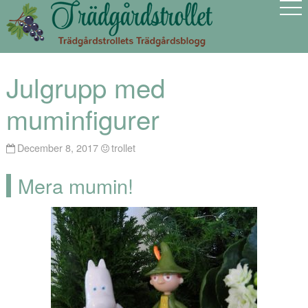
Julgrupp med
muminfigurer
December 8, 2017
trollet
Mera mumin!