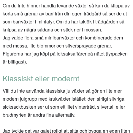
Om du inte hinner handla levande växter så kan du klippa av
korta små grenar av barr från din egen trädgård så ser de ut
som barrväxter i miniatyr. Om du har taklök i trädgården så
knipsa av några sådana och stick ner i mossan.
Jag valde flera små minibarrväxter och kombinerade dem
med mossa, lite blommor och silversprayade grenar.
Figurerna har jag köpt på leksaksaffärer på nätet (fyrpacken
är billigast).
Klassiskt eller modernt
Vill du inte använda klassiska julväxter så gör en lite mer
modern julgrupp med krukväxter istället: den sirligt silvriga
sicksackbusken ser ut som ett litet vinterträd, silvertall eller
brudmyrten är andra fina alternativ.
Jag tyckte det var galet roligt att sitta och bygga en egen liten