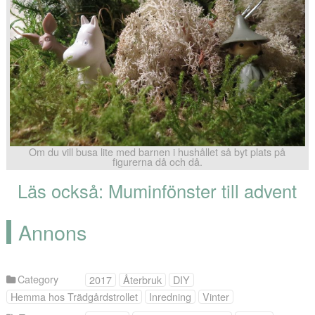
Om du vill busa lite med barnen i hushållet så byt plats på
figurerna då och då.
Läs också: Muminfönster till advent
Annons
Category
2017
Återbruk
DIY
Hemma hos Trädgårdstrollet
Inredning
Vinter