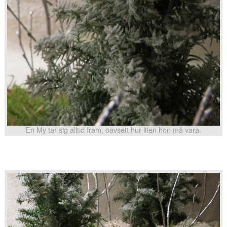
En My tar sig alltid fram, oavsett hur liten hon må vara.