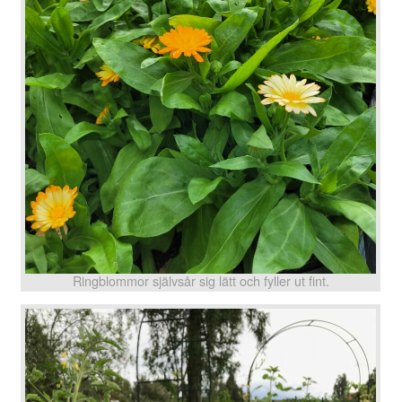
Ringblommor självsår sig lätt och fyller ut fint.