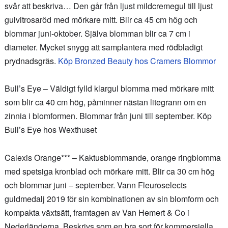
svår att beskriva… Den går från ljust mildcremegul till ljust
gulvitrosaröd med mörkare mitt. Blir ca 45 cm hög och
blommar juni-oktober. Själva blomman blir ca 7 cm i
diameter. Mycket snygg att samplantera med rödbladigt
prydnadsgräs.
Köp Bronzed Beauty hos Cramers Blommor
Bull’s Eye – Väldigt fylld klargul blomma med mörkare mitt
som blir ca 40 cm hög, påminner nästan litegrann om en
zinnia i blomformen. Blommar från juni till september. Köp
Bull’s Eye hos Wexthuset
Calexis Orange*** – Kaktusblommande, orange ringblomma
med spetsiga kronblad och mörkare mitt. Blir ca 30 cm hög
och blommar juni – september. Vann Fleuroselects
guldmedalj 2019 för sin kombinationen av sin blomform och
kompakta växtsätt, framtagen av Van Hemert & Co i
Nederländerna. Beskrivs som en bra sort för kommersiella