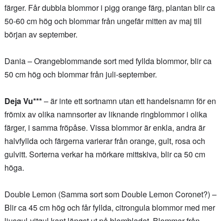
färger. Får dubbla blommor i pigg orange färg, plantan blir ca
50-60 cm hög och blommar från ungefär mitten av maj till
början av september.
Dania – Orangeblommande sort med fyllda blommor, blir ca
50 cm hög och blommar från juli-september.
Deja Vu***
– är inte ett sortnamn utan ett handelsnamn för en
frömix av olika namnsorter av liknande ringblommor i olika
färger, i samma fröpåse. Vissa blommor är enkla, andra är
halvfyllda och färgerna varierar från orange, gult, rosa och
gulvitt. Sorterna verkar ha mörkare mittskiva, blir ca 50 cm
höga.
Double Lemon (Samma sort som Double Lemon Coronet?) –
Blir ca 45 cm hög och får fyllda, citrongula blommor med mer
ljusgul-vitgul kant längst ut på blombladet. Blommar från