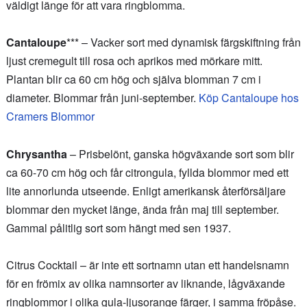
väldigt länge för att vara ringblomma.
Cantaloupe
*** – Vacker sort med dynamisk färgskiftning från
ljust cremegult till rosa och aprikos med mörkare mitt.
Plantan blir ca 60 cm hög och själva blomman 7 cm i
diameter. Blommar från juni-september.
Köp Cantaloupe hos
Cramers Blommor
Chrysantha
– Prisbelönt, ganska högväxande sort som blir
ca 60-70 cm hög och får citrongula, fyllda blommor med ett
lite annorlunda utseende. Enligt amerikansk återförsäljare
blommar den mycket länge, ända från maj till september.
Gammal pålitlig sort som hängt med sen 1937.
Citrus Cocktail – är inte ett sortnamn utan ett handelsnamn
för en frömix av olika namnsorter av liknande, lågväxande
ringblommor i olika gula-ljusorange färger, i samma fröpåse.