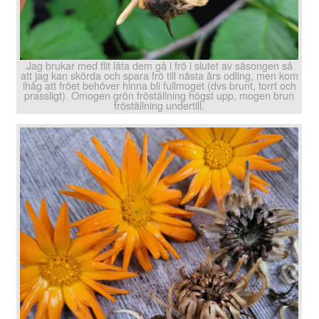
Jag brukar med flit låta dem gå i frö i slutet av säsongen så
att jag kan skörda och spara frö till nästa års odling, men kom
ihåg att fröet behöver hinna bli fullmoget (dvs brunt, torrt och
prassligt). Omogen grön fröställning högst upp, mogen brun
fröställning undertill.