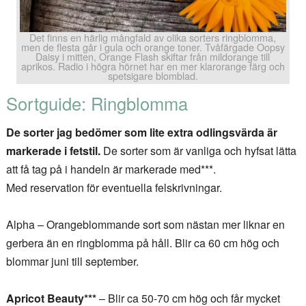
Det finns en härlig mångfald av olika sorters ringblomma,
men de flesta går i gula och orange toner. Tvåfärgade Oopsy
Daisy i mitten, Orange Flash skiftar från mildorange till
aprikos. Radio i högra hörnet har en mer klarorange färg och
spetsigare blomblad.
Sortguide: Ringblomma
De sorter jag bedömer som lite extra odlingsvärda är
markerade i fetstil.
De sorter som är vanliga och hyfsat lätta
att få tag på i handeln är markerade med***.
Med reservation för eventuella felskrivningar.
Alpha – Orangeblommande sort som nästan mer liknar en
gerbera än en ringblomma på håll. Blir ca 60 cm hög och
blommar juni till september.
Apricot Beauty***
– Blir ca 50-70 cm hög och får mycket