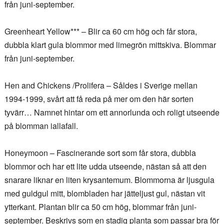
från juni-september.
Greenheart Yellow*** – Blir ca 60 cm hög och får stora,
dubbla klart gula blommor med limegrön mittskiva. Blommar
från juni-september.
Hen and Chickens /Prolifera – Såldes i Sverige mellan
1994-1999, svårt att få reda på mer om den här sorten
tyvärr… Namnet hintar om ett annorlunda och roligt utseende
på blomman iallafall.
Honeymoon – Fascinerande sort som får stora, dubbla
blommor och har ett lite udda utseende, nästan så att den
snarare liknar en liten krysantemum. Blommorna är ljusgula
med guldgul mitt, blombladen har jätteljust gul, nästan vit
ytterkant. Plantan blir ca 50 cm hög, blommar från juni-
september. Beskrivs som en stadig planta som passar bra för