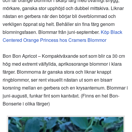
och får orange blommor i skarp färg med ovanligt snygg,
mörkare, ganska stor upphöjd och dubbel mittskiva. Liknar
nästan en gerbera när den börjar bli överblommad och
verkligen öppnat sig helt. Behåller sin fina färg genom
blomningsfasen. Blommar från juni-september.
Köp Black
Centered Orange Princess hos Cramers Blommor
Bon Bon Apricot – Kompaktväxande sort som blir ca 30 cm
hög med extremt välfyllda, aprikosorange blommor i klara
färger. Blommorna är ganska stora och liknar knappt
ringblommor, ser rent visuellt nästan ut som en bisarr
korsning mellan en gerbera och en krysantemum. Blommar i
juni-augusti, funkar fint som kantväxt. (Finns en hel Bon-
Bonserie i olika färger)