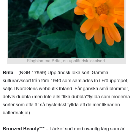
Ringblomma Brita, en uppländsk lokalsort.
Brita
– (NGB 17959) Uppländsk lokalsort. Gammal
kulturarvssort från före 1940 som samlades in i Fröuppropet,
säljs i NordGens webbutik ibland. Får ganska små blommor,
delvis dubbla (men inte alls ”lika dubbla”/fyllda som moderna
sorter som ofta är så hysteriskt fyllda att de mer liknar en
ballerinakjol).
Bronzed Beauty
*** – Läcker sort med ovanlig färg som är