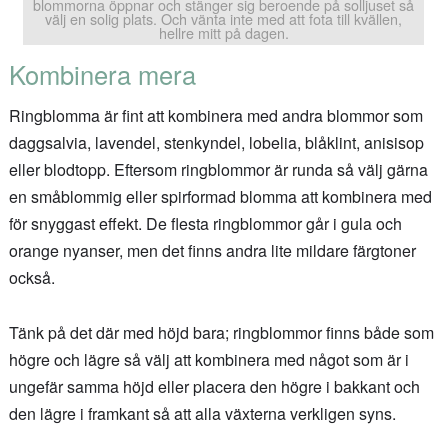
blommorna öppnar och stänger sig beroende på solljuset så
välj en solig plats. Och vänta inte med att fota till kvällen,
hellre mitt på dagen.
Kombinera mera
Ringblomma är fint att kombinera med andra blommor som
daggsalvia, lavendel, stenkyndel, lobelia, blåklint, anisisop
eller blodtopp. Eftersom ringblommor är runda så välj gärna
en småblommig eller spirformad blomma att kombinera med
för snyggast effekt. De flesta ringblommor går i gula och
orange nyanser, men det finns andra lite mildare färgtoner
också.
Tänk på det där med höjd bara; ringblommor finns både som
högre och lägre så välj att kombinera med något som är i
ungefär samma höjd eller placera den högre i bakkant och
den lägre i framkant så att alla växterna verkligen syns.