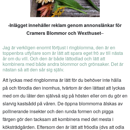
-Inlägget innehåller reklam genom annonslänkar för
Cramers Blommor och Wexthuset
–
Jag är verkligen enormt förtjust i ringblomma, den är en
toppenbra utfyllare som är lätt att spara eget frö av till nästa
år om du vill. Och den är både lättodlad och lätt att
kombinera med både andra blommor och grönsaker. Det är
nästan så att den sår sig själv.
Att lyckas med ringblomma är lätt för du behöver inte hålla
på och förodla den inomhus, tvärtom är den lättast att lyckas
med om du låter den självså sig på hösten eller om du gör en
slarvig kastsådd på våren. De öppna blommorna älskas av
pollinerande insekter och den runda formen och pigga
färgen gör den tacksam att kombinera med det mesta i
köksträdgården. Eftersom den är lätt att fröodla (dvs att odla