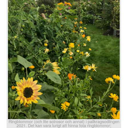
Ringblommor (och lite solrosor och annat) i pallkragsodlingen
2021. Det kan vara lurigt att hinna fota ringblommor;