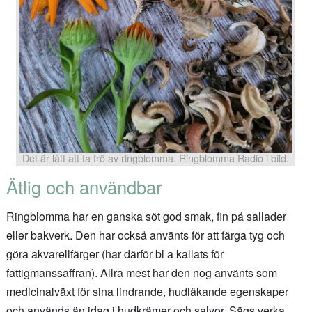
Det är lätt att ta frö av ringblomma. Ringblomma Radio i bild.
Ätlig och användbar
Ringblomma har en ganska söt god smak, fin på sallader
eller bakverk. Den har också använts för att färga tyg och
göra akvarellfärger (har därför bl a kallats för
fattigmanssaffran). Allra mest har den nog använts som
medicinalväxt för sina lindrande, hudläkande egenskaper
och används än idag i hudkrämer och salvor. Sägs verka