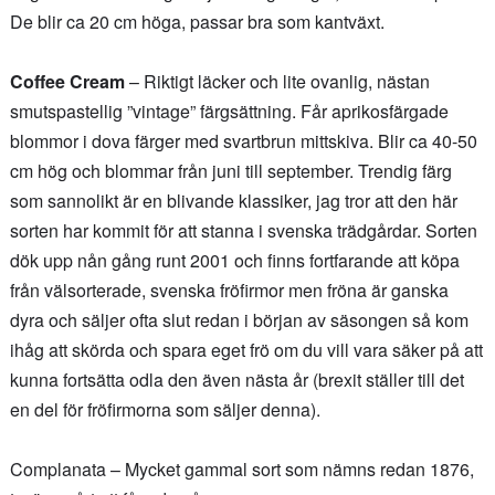
De blir ca 20 cm höga, passar bra som kantväxt.
Coffee Cream
– Riktigt läcker och lite ovanlig, nästan
smutspastellig ”vintage” färgsättning. Får aprikosfärgade
blommor i dova färger med svartbrun mittskiva. Blir ca 40-50
cm hög och blommar från juni till september. Trendig färg
som sannolikt är en blivande klassiker, jag tror att den här
sorten har kommit för att stanna i svenska trädgårdar. Sorten
dök upp nån gång runt 2001 och finns fortfarande att köpa
från välsorterade, svenska fröfirmor men fröna är ganska
dyra och säljer ofta slut redan i början av säsongen så kom
ihåg att skörda och spara eget frö om du vill vara säker på att
kunna fortsätta odla den även nästa år (brexit ställer till det
en del för fröfirmorna som säljer denna).
Complanata – Mycket gammal sort som nämns redan 1876,