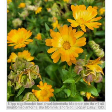
Klipp regelbundet bort överblommade blommor om du vill att
ringblomsplantorna ska blomma längre tid. Oopsy Daisy i bild.