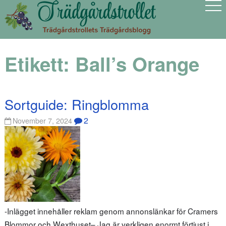
Etikett:
Ball’s Orange
Sortguide: Ringblomma
2
November 7, 2024
-Inlägget innehåller reklam genom annonslänkar för Cramers
Blommor och Wexthuset– Jag är verkligen enormt förtjust i