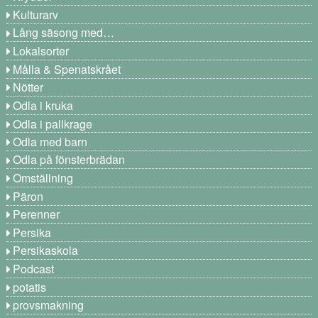
Kulturarv
Lång säsong med…
Lokalsorter
Målla & Spenatskrået
Nötter
Odla i kruka
Odla i pallkrage
Odla med barn
Odla på fönsterbrädan
Omställning
Päron
Perenner
Persika
Persikaskola
Podcast
potatis
provsmakning