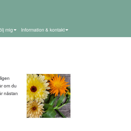
ölj mig
Information & kontakt
ligen
 år om du
är nästan