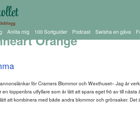
g
Anlita mig
100 Sortguider
Podcast
Swisha en gåva
F
nheart Orange
omma
m annonslänkar för Cramers Blommor och Wexthuset– Jag är verk
 en toppenbra utfyllare som är lätt att spara eget frö av till nästa
h lätt att kombinera med både andra blommor och grönsaker. Det 