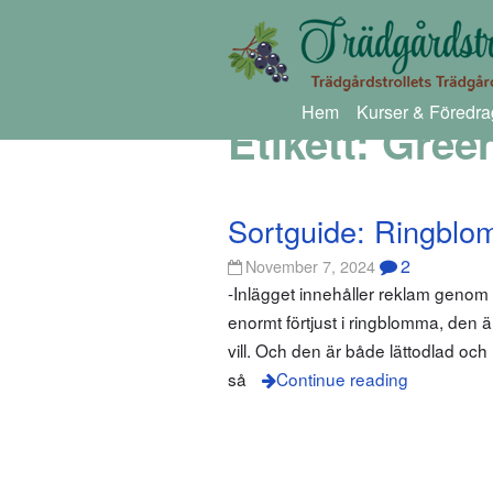
Hem
Kurser & Föredra
Etikett:
Gree
Sortguide: Ringbl
2
November 7, 2024
-Inlägget innehåller reklam geno
enormt förtjust i ringblomma, den är
vill. Och den är både lättodlad oc
så
Continue reading