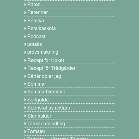
Päron
Perenner
Persika
Persikaskola
Podcast
potatis
provsmakning
Recept för Köket
Recept för Trädgården
Såhär odlar jag
Sommar
Sommarblommor
Sortguide
Sponsrat av reklam
Stenfrukter
Tankar om odling
Tomater