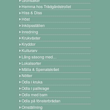
Grönsaker
Hemma hos Trädgårdstrollet
Hiss & Diss
Höst
Inköpsställen
Inredning
Krukväxter
Kryddor
Kulturarv
Lång säsong med…
Lokalsorter
Målla & Spenatskrået
Nötter
Odla i kruka
Odla i pallkrage
Odla med barn
Odla på fönsterbrädan
Omställning