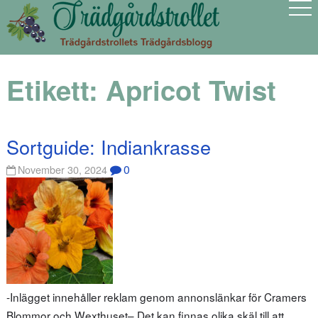
Etikett:
Apricot Twist
Sortguide: Indiankrasse
0
November 30, 2024
-Inlägget innehåller reklam genom annonslänkar för Cramers
Blommor och Wexthuset– Det kan finnas olika skäl till att