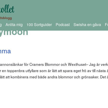
g
Anlita mig
100 Sortguider
Podcast
Swisha en gåva
F
ymoon
omma
m annonslänkar för Cramers Blommor och Wexthuset– Jag är verk
 en toppenbra utfyllare som är lätt att spara eget frö av till nästa
h lätt att kombinera med både andra blommor och grönsaker. Det 