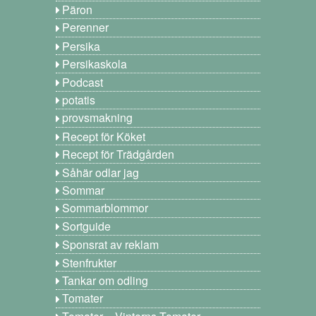
Päron
Perenner
Persika
Persikaskola
Podcast
potatis
provsmakning
Recept för Köket
Recept för Trädgården
Såhär odlar jag
Sommar
Sommarblommor
Sortguide
Sponsrat av reklam
Stenfrukter
Tankar om odling
Tomater