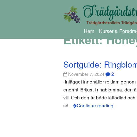
Hem
Kurser & Föredra
Etikett:
Hone
Sortguide: Ringbl
2
November 7, 2024
-Inlägget innehåller reklam geno
enormt förtjust i ringblomma, den är
vill. Och den är både lättodlad oc
så
Continue reading