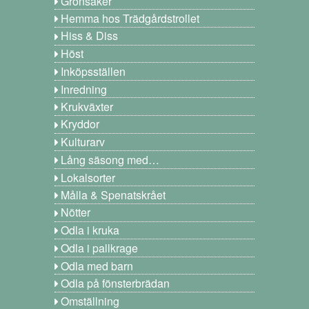
Grönsaker
Hemma hos Trädgårdstrollet
Hiss & Diss
Höst
Inköpsställen
Inredning
Krukväxter
Kryddor
Kulturarv
Lång säsong med…
Lokalsorter
Målla & Spenatskrået
Nötter
Odla i kruka
Odla i pallkrage
Odla med barn
Odla på fönsterbrädan
Omställning