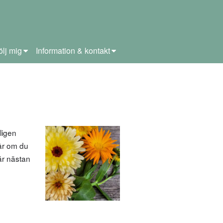
ölj mig
Information & kontakt
ligen
 år om du
är nästan