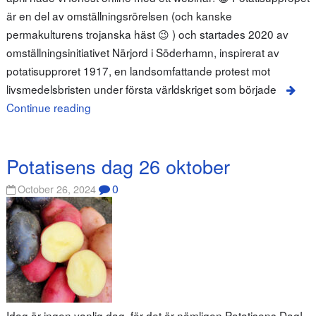
är en del av omställningsrörelsen (och kanske
permakulturens trojanska häst 😉 ) och startades 2020 av
omställningsinitiativet Närjord i Söderhamn, inspirerat av
potatisupproret 1917, en landsomfattande protest mot
livsmedelsbristen under första världskriget som började
Continue reading
Potatisens dag 26 oktober
0
October 26, 2024
Idag är ingen vanlig dag, för det är nämligen Potatisens Dag!