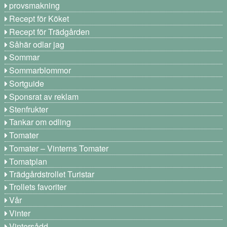
provsmakning
Recept för Köket
Recept för Trädgården
Såhär odlar jag
Sommar
Sommarblommor
Sortguide
Sponsrat av reklam
Stenfrukter
Tankar om odling
Tomater
Tomater – Vinterns Tomater
Tomatplan
Trädgårdstrollet Turistar
Trollets favoriter
Vår
Vinter
Vintersådd