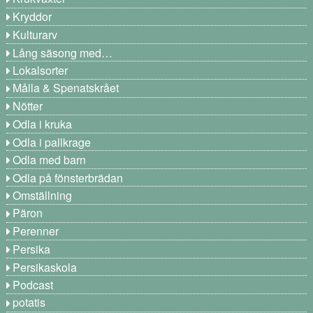
Kryddor
Kulturarv
Lång säsong med…
Lokalsorter
Målla & Spenatskrået
Nötter
Odla i kruka
Odla i pallkrage
Odla med barn
Odla på fönsterbrädan
Omställning
Päron
Perenner
Persika
Persikaskola
Podcast
potatis