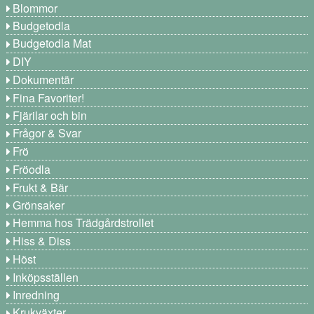
Blommor
Budgetodla
Budgetodla Mat
DIY
Dokumentär
Fina Favoriter!
Fjärilar och bin
Frågor & Svar
Frö
Fröodla
Frukt & Bär
Grönsaker
Hemma hos Trädgårdstrollet
Hiss & Diss
Höst
Inköpsställen
Inredning
Krukväxter