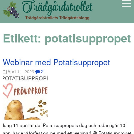
Etikett:
potatisuppropet
Webinar med Potatisuppropet
2
April 11, 2026
Idag 11 april är det Potatisuppropets dag och redan igår 10
april hade vi förfest online med ett webinar! 😀 Potatisuppropet