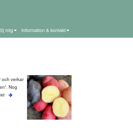
ölj mig
Information & kontakt
r och verkar
den”. Nog
det