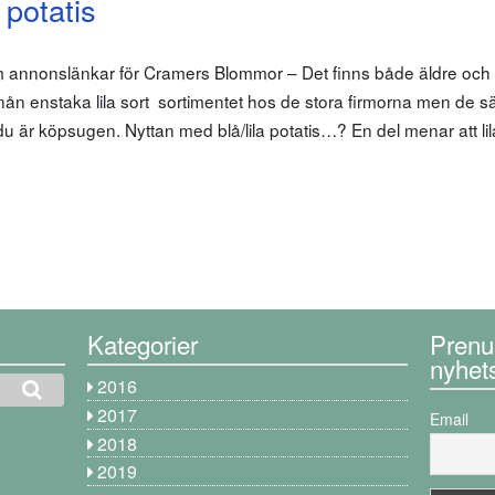
 potatis
m annonslänkar för Cramers Blommor – Det finns både äldre och
ns nån enstaka lila sort sortimentet hos de stora firmorna men de säl
u är köpsugen. Nyttan med blå/lila potatis…? En del menar att lil
Kategorier
Prenu
nyhet
2016
2017
Email
2018
2019