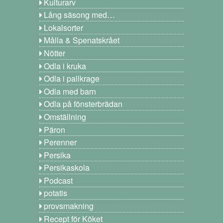
Kulturarv
Lång säsong med…
Lokalsorter
Målla & Spenatskrået
Nötter
Odla i kruka
Odla i pallkrage
Odla med barn
Odla på fönsterbrädan
Omställning
Päron
Perenner
Persika
Persikaskola
Podcast
potatis
provsmakning
Recept för Köket