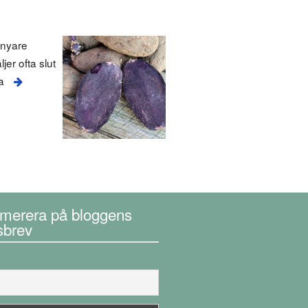
 nyare
jer ofta slut
a
merera på bloggens
sbrev