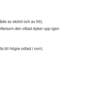
åde av skörd och av frö).
 eftersom den oftast dyker upp igen
a bli högre odlad i norr).