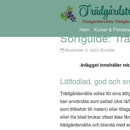
Hem
Kurser & Föredra
Sortguide: Tr
November 5, 2023
trollet
-Inlägget innehåller 
Lättodlad, god och s
Trädgårdsmålla odlas för sina ätli
kan användas som sallad (dvs rå/f
som tillbehör till maten) eller til
eller lila blad brukar oftast ätas fä
trädgårdsmålla och blanda med andr