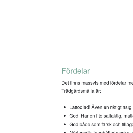
Fördelar
Det finns massvis med fördelar med
Trädgårdsmålla är:
Lättodlad! Även en riktigt risig 
God! Har en lite saltaktig, mat
God både som färsk och tillag
Näringsrik: innehåller mycket 