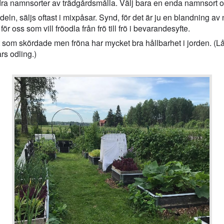
ndra namnsorter av trädgårdsmålla. Välj bara en enda namnsort o
deln, säljs oftast i mixpåsar. Synd, för det är ju en blandning a
ör oss som vill fröodla från frö till frö i bevarandesyfte.
 som skördade men fröna har mycket bra hållbarhet i jorden. (Lå
rs odling.)