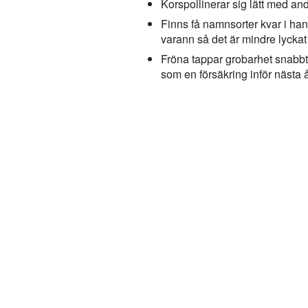
Korspollinerar sig lätt med a
Finns få namnsorter kvar i han
varann så det är mindre lyckat f
Fröna tappar grobarhet snabbt
som en försäkring inför nästa å