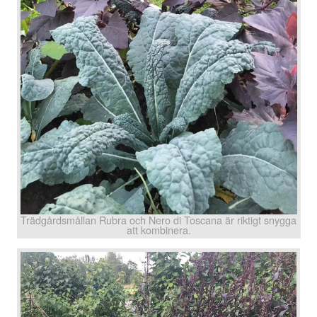
Trädgårdsmållan Rubra och Nero di Toscana är riktigt snygga
att kombinera.