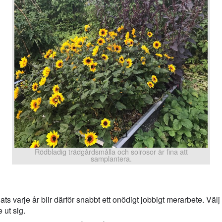
Rödbladig trädgårdsmålla och solrosor är fina att
samplantera.
plats varje år blir därför snabbt ett onödigt jobbigt merarbete. Vä
e ut sig.