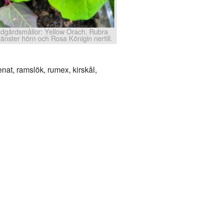
ädgårdsmållor: Yellow Orach, Rubra
vänster hörn och Rosa Königin nertill.
nat, ramslök, rumex, kirskål,