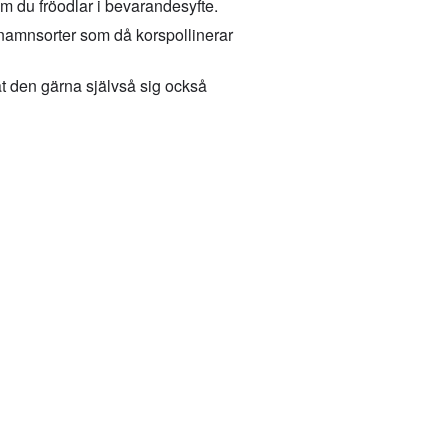
m du fröodlar i bevarandesyfte.
v namnsorter som då korspollinerar
t den gärna självså sig också