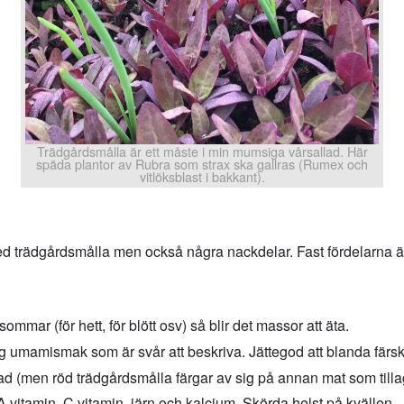
Trädgårdsmålla är ett måste i min mumsiga vårsallad. Här
späda plantor av Rubra som strax ska gallras (Rumex och
vitlöksblast i bakkant).
 trädgårdsmålla men också några nackdelar. Fast fördelarna är be
sommar (för hett, för blött osv) så blir det massor att äta.
ig umamismak som är svår att beskriva. Jättegod att blanda färsk 
ad (men röd trädgårdsmålla färgar av sig på annan mat som tilla
A vitamin, C vitamin, järn och kalcium. Skörda helst på kvällen.