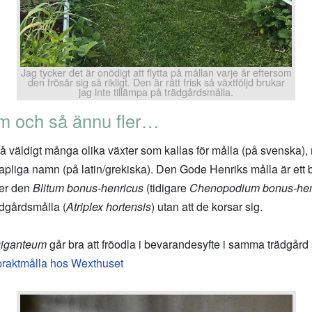
Jag tycker det är onödigt att flytta på mållan varje år eftersom
den frösår sig så rikligt. Den är rätt frisk så växtföljd brukar
jag inte tillämpa på trädgårdsmålla.
um och så ännu fler…
så väldigt många olika växter som kallas för målla (på svenska),
apliga namn (på latin/grekiska). Den Gode Henriks målla är ett
ter den
Blitum bonus-henricus
(tidigare
Chenopodium bonus-hen
rädgårdsmålla (
Atriplex hortensis
) utan att de korsar sig.
iganteum
går bra att fröodla i bevarandesyfte i samma trädgår
raktmålla hos Wexthuset