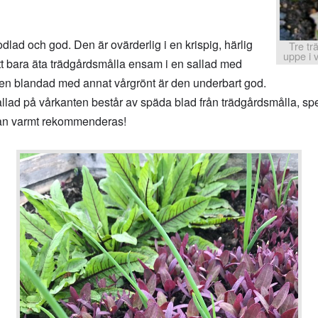
dlad och god. Den är ovärderlig i en krispig, härlig
Tre tr
uppe i 
tt bara äta trädgårdsmålla ensam i en sallad med
men blandad med annat vårgrönt är den underbart god.
llad på vårkanten består av späda blad från trädgårdsmålla, spe
 Kan varmt rekommenderas!