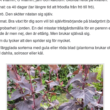
mat: ca 40 dagar (tar längre tid att fröodla från frö till frö).
l frö. Den sköter nästan sig själv.
. Bra växt för dig som vill bli självförsörjande på bladgrönt (b
a grobarhet i jorden. En del misstar trädgårdsmålla för en perenn
 år men nej, den är ettårig. Men brukar självså sig.
om du tycker att den sprider sig för mycket.
färgglada sorterna med gula eller röda blad (plantorna brukar oft
ahlia, solrosor eller kål.