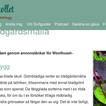
g
Anlita mig
100 Sortguider
Podcast
Swisha en gåva
F
ädgårdsmålla
reklam genom annonslänkar för Wexthuset
–
nygg
ga blads skull. Grönbladiga sorter av trädgårdsmålla
ärsk på tallriken, tillsammans med annat bladgrönt
lagas som spenat. De färgglada sorterna med t ex röda
rska, för om du t ex försöker tillaga rödbladig
a grönsaker så färgar den av sig. Det är inte farligt,