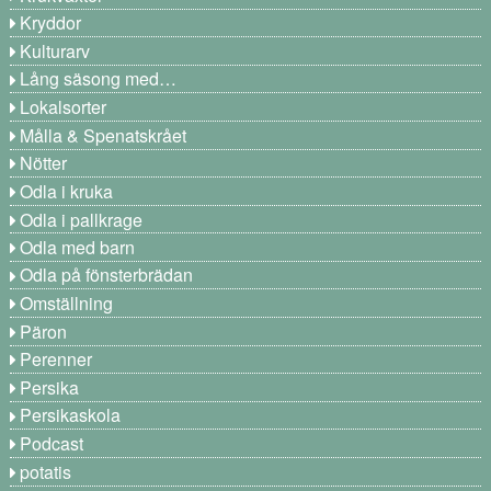
Kryddor
Kulturarv
Lång säsong med…
Lokalsorter
Målla & Spenatskrået
Nötter
Odla i kruka
Odla i pallkrage
Odla med barn
Odla på fönsterbrädan
Omställning
Päron
Perenner
Persika
Persikaskola
Podcast
potatis