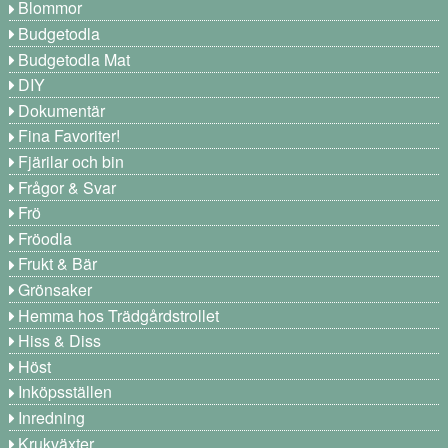
Blommor
Budgetodla
Budgetodla Mat
DIY
Dokumentär
Fina Favoriter!
Fjärilar och bin
Frågor & Svar
Frö
Fröodla
Frukt & Bär
Grönsaker
Hemma hos Trädgårdstrollet
Hiss & Diss
Höst
Inköpsställen
Inredning
Krukväxter