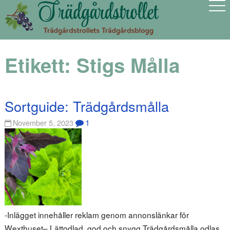
Etikett:
Stigs Målla
Sortguide: Trädgårdsmålla
1
November 5, 2023
-Inlägget innehåller reklam genom annonslänkar för
Wexthuset– Lättodlad, god och snygg Trädgårdsmålla odlas