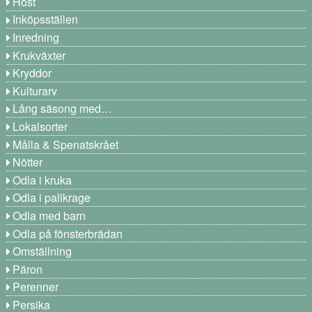
Höst
Inköpsställen
Inredning
Krukväxter
Kryddor
Kulturarv
Lång säsong med…
Lokalsorter
Målla & Spenatskrået
Nötter
Odla i kruka
Odla i pallkrage
Odla med barn
Odla på fönsterbrädan
Omställning
Päron
Perenner
Persika