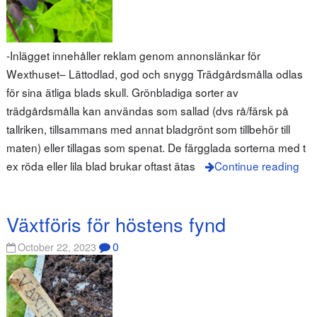
-Inlägget innehåller reklam genom annonslänkar för
Wexthuset– Lättodlad, god och snygg Trädgårdsmålla odlas
för sina ätliga blads skull. Grönbladiga sorter av
trädgårdsmålla kan användas som sallad (dvs rå/färsk på
tallriken, tillsammans med annat bladgrönt som tillbehör till
maten) eller tillagas som spenat. De färgglada sorterna med t
ex röda eller lila blad brukar oftast ätas
Continue reading
Växtföris för höstens fynd
0
October 22, 2023