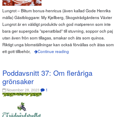
Lungrot – Blitum bonus-henricus (även kallad Gode Henriks
målla) Gästbloggare: My Kjellberg, Skogsträdgårdens Växter
Lungrot är en väldigt produktiv och god matperenn som inte
bara ger supergoda ”spenatblad” till stuvning, soppor och paj
utan även frön som tillagas, smakar och äts som quinoa.
Riktigt unga blomställningar kan också förvällas och ätas som
ett gott tillbehör,
Continue reading
Poddavsnitt 37: Om fleråriga
grönsaker
1
November 28, 2023