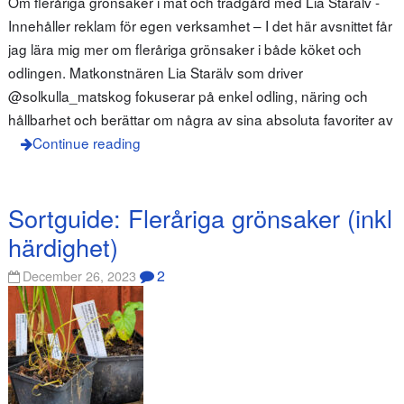
Om fleråriga grönsaker i mat och trädgård med Lia Starälv -
Innehåller reklam för egen verksamhet – I det här avsnittet får
jag lära mig mer om fleråriga grönsaker i både köket och
odlingen. Matkonstnären Lia Starälv som driver
@solkulla_matskog fokuserar på enkel odling, näring och
hållbarhet och berättar om några av sina absoluta favoriter av
Continue reading
Sortguide: Fleråriga grönsaker (inkl
härdighet)
2
December 26, 2023