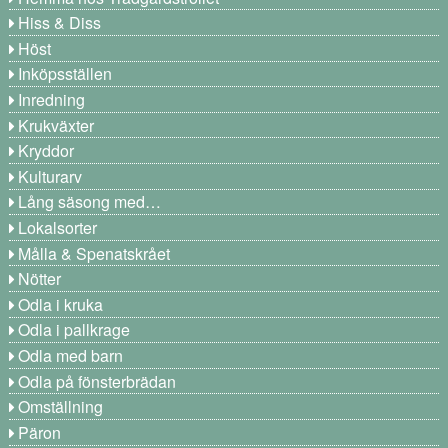
Hiss & Diss
Höst
Inköpsställen
Inredning
Krukväxter
Kryddor
Kulturarv
Lång säsong med…
Lokalsorter
Målla & Spenatskrået
Nötter
Odla i kruka
Odla i pallkrage
Odla med barn
Odla på fönsterbrädan
Omställning
Päron