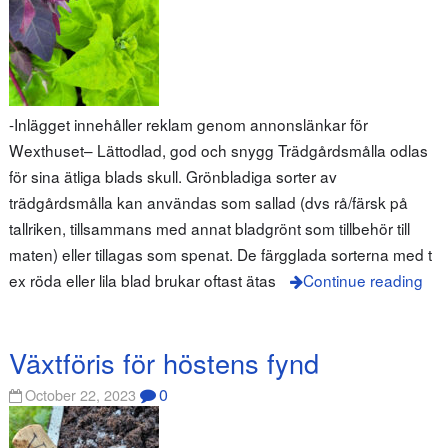
-Inlägget innehåller reklam genom annonslänkar för
Wexthuset– Lättodlad, god och snygg Trädgårdsmålla odlas
för sina ätliga blads skull. Grönbladiga sorter av
trädgårdsmålla kan användas som sallad (dvs rå/färsk på
tallriken, tillsammans med annat bladgrönt som tillbehör till
maten) eller tillagas som spenat. De färgglada sorterna med t
ex röda eller lila blad brukar oftast ätas
Continue reading
Växtföris för höstens fynd
0
October 22, 2023