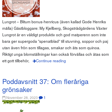
Lungrot – Blitum bonus-henricus (även kallad Gode Henriks
målla) Gästbloggare: My Kjellberg, Skogsträdgårdens Växter
Lungrot är en väldigt produktiv och god matperenn som inte
bara ger supergoda ”spenatblad” till stuvning, soppor och paj
utan även frön som tillagas, smakar och äts som quinoa.
Riktigt unga blomställningar kan också förvällas och ätas som
ett gott tillbehör,
Continue reading
Poddavsnitt 37: Om fleråriga
grönsaker
1
November 28, 2023