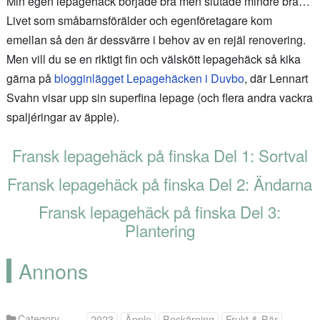
Min egen lepagehäck började bra men slutade mindre bra…
Livet som småbarnsförälder och egenföretagare kom
emellan så den är dessvärre i behov av en rejäl renovering.
Men vill du se en riktigt fin och välskött lepagehäck så kika
gärna på
blogginlägget Lepagehäcken i Duvbo
, där Lennart
Svahn visar upp sin superfina lepage (och flera andra vackra
spaljéringar av äpple).
Fransk lepagehäck på finska Del 1: Sortval
Fransk lepagehäck på finska Del 2: Ändarna
Fransk lepagehäck på finska Del 3:
Plantering
Annons
Category
2023
Äpple
Beskärning
Frukt & Bär