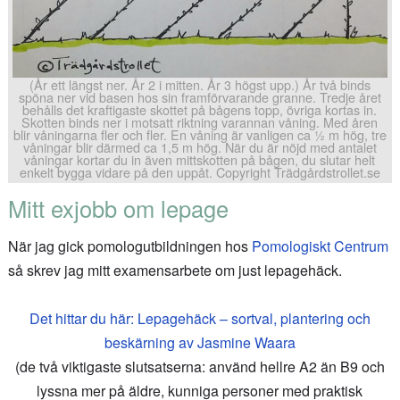
(År ett längst ner. År 2 i mitten. År 3 högst upp.) År två binds
spöna ner vid basen hos sin framförvarande granne. Tredje året
behålls det kraftigaste skottet på bågens topp, övriga kortas in.
Skotten binds ner i motsatt riktning varannan våning. Med åren
blir våningarna fler och fler. En våning är vanligen ca ½ m hög, tre
våningar blir därmed ca 1,5 m hög. När du är nöjd med antalet
våningar kortar du in även mittskotten på bågen, du slutar helt
enkelt bygga vidare på den uppåt. Copyright Trädgårdstrollet.se
Mitt exjobb om lepage
När jag gick pomologutbildningen hos
Pomologiskt Centrum
så skrev jag mitt examensarbete om just lepagehäck.
Det hittar du här: Lepagehäck – sortval, plantering och
beskärning av Jasmine Waara
(de två viktigaste slutsatserna: använd hellre A2 än B9 och
lyssna mer på äldre, kunniga personer med praktisk