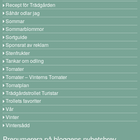
Recept för Trädgården
Såhär odlar jag
Sommar
Sommarblommor
Sortguide
Sponsrat av reklam
Stenfrukter
Tankar om odling
Tomater
Tomater – Vinterns Tomater
Tomatplan
Trädgårdstrollet Turistar
Trollets favoriter
Vår
Vinter
Vintersådd
Prenumerera på bloggens nyhetsbrev