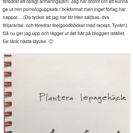
föredrar ett redigt armeringsjärn. Jag har drömt om att kunna
ge ut min pomologuppsats i bokformat men inget förlag har
nappat… (De tycker att jag har för liten säljbas, dvs
följarantal, och föredrar feelgoodböcker med recept. Tyvärr.)
Så nu ger jag upp och lägger ut det här på bloggen istället.
Se länk nästa stycke. 🙂