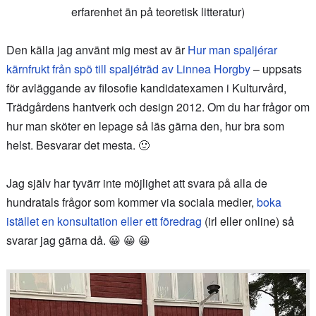
erfarenhet än på teoretisk litteratur)
Den källa jag använt mig mest av är
Hur man spaljérar
kärnfrukt från spö till spalj
éträd av Linnea Horgby
–
uppsats
för avläggande av filosofie
kandidatexamen i Kulturvård,
Trädgårdens hantverk och design 2012. Om du har frågor om
hur man sköter en lepage så läs gärna den, hur bra som
helst. Besvarar det mesta. 🙂
Jag själv har tyvärr inte möjlighet att svara på alla de
hundratals frågor som kommer via sociala medier,
boka
istället en konsultation eller ett föredrag
(irl eller online) så
svarar jag gärna då. 😀 😀 😀