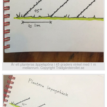
År ett planteras äppelspöna i 45 graders vinkel med 1 m
mellanrum. Copyright Trädgårdstrollet.se