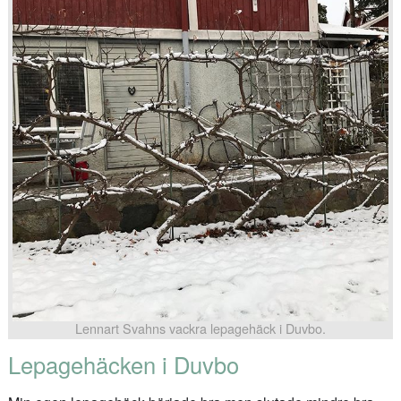
Lennart Svahns vackra lepagehäck i Duvbo.
Lepagehäcken i Duvbo