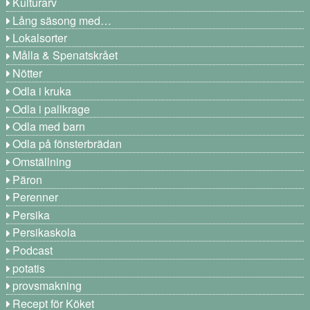
Kulturarv
Lång säsong med…
Lokalsorter
Målla & Spenatskrået
Nötter
Odla i kruka
Odla i pallkrage
Odla med barn
Odla på fönsterbrädan
Omställning
Päron
Perenner
Persika
Persikaskola
Podcast
potatis
provsmakning
Recept för Köket