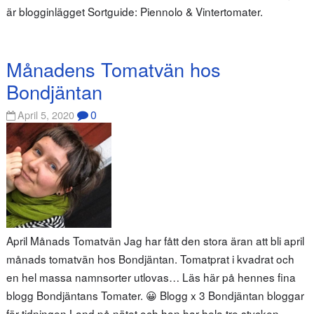
är blogginlägget Sortguide: Piennolo & Vintertomater.
Månadens Tomatvän hos
Bondjäntan
0
April 5, 2020
April Månads Tomatvän Jag har fått den stora äran att bli april
månads tomatvän hos Bondjäntan. Tomatprat i kvadrat och
en hel massa namnsorter utlovas… Läs här på hennes fina
blogg Bondjäntans Tomater. 😀 Blogg x 3 Bondjäntan bloggar
för tidningen Land på nätet och hon har hela tre stycken