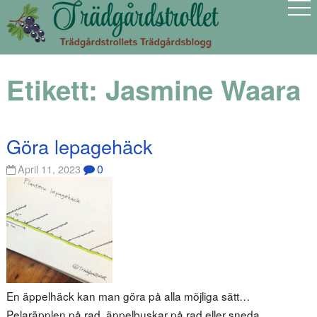
Etikett:
Jasmine Waara
Göra lepagehäck
0
April 11, 2023
En äppelhäck kan man göra på alla möjliga sätt…
Pelaräpplen på rad, äppelbuskar på rad eller sneda