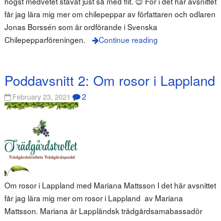
högst medvetet stavat just så med flit. 😉 För i det här avsnittet
får jag lära mig mer om chilepeppar av författaren och odlaren
Jonas Borssén som är ordförande i Svenska
Chilepepparföreningen.
Continue reading
Poddavsnitt 2: Om rosor i Lappland
2
February 23, 2021
Om rosor i Lappland med Mariana Mattsson I det här avsnittet
får jag lära mig mer om rosor i Lappland av Mariana
Mattsson. Mariana är Lappländsk trädgårdsamabassadör