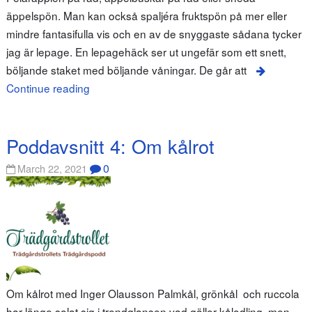
äppelspön. Man kan också spaljéra fruktspön på mer eller
mindre fantasifulla vis och en av de snyggaste sådana tycker
jag är lepage. En lepagehäck ser ut ungefär som ett snett,
böljande staket med böljande våningar. De går att
Continue reading
Poddavsnitt 4: Om kålrot
0
March 22, 2021
Om kålrot med Inger Olausson Palmkål, grönkål och ruccola
har länge solat sig i trendglansen vad gäller kålodling, men