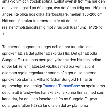
smakvolym och tropisk sötma. Enligt svensk fröfirma har den
en utvecklingstid på 60 dagar, dvs det är en tidig sort. Höjden
anges lite olika hos olika återförsäljare, mellan 150-200 cm.
Nåt som få brukar informera om är att den är
resistent/motståndskraftig mot virus och fusarium; TMV2- fol
1.
Tomaterna mognar en i taget och de har tunt skal och
spricker lätt, så det gäller att skörda i tid. Det går att odla
Sungold F1 utomhus men jag tycker att den blir bäst odlad
under tak (eller i jättestort växthus med bra ventilation)
eftersom rejäla regnskurar annars ofta gör att tomaterna
spricker på plantan. Vilka föräldrar Sungold F1 har är
topphemligt, men enligt
Tatianas TomatoBase
så spekuleras
det om att Brandywine kanske skulle kunna finnas med som
kandidat, för om man försöker så frö av Sungold F1 (dvs
odlar generation F2) så får ofta en del av plantorna