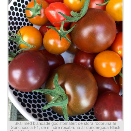
Skål med blandade godistomater: de stora rödbruna är
Sunchocola F1, de mindre rosabruna är dundergoda Black