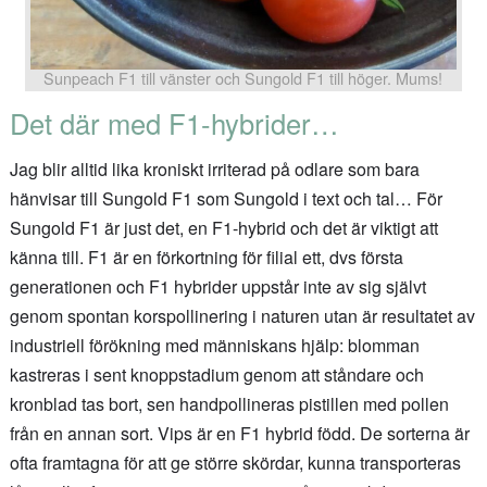
Sunpeach F1 till vänster och Sungold F1 till höger. Mums!
Det där med F1-hybrider…
Jag blir alltid lika kroniskt irriterad på odlare som bara
hänvisar till Sungold F1 som Sungold i text och tal… För
Sungold F1 är just det, en F1-hybrid och det är viktigt att
känna till. F1 är en förkortning för filial ett, dvs första
generationen och F1 hybrider uppstår inte av sig självt
genom spontan korspollinering i naturen utan är resultatet av
industriell förökning med människans hjälp: blomman
kastreras i sent knoppstadium genom att ståndare och
kronblad tas bort, sen handpollineras pistillen med pollen
från en annan sort. Vips är en F1 hybrid född. De sorterna är
ofta framtagna för att ge större skördar, kunna transporteras