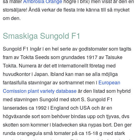
så mäter
Ambrosia Orange
högre i brix) men visst är den en
storsäljare! Ändå verkar de flesta inte känna till så mycket
om den.
Smaskiga Sungold F1
Sungold F1 ingår i en hel serie av godistomater som tagits
fram av Tokita Seeds som grundades 1917 av Taisuke
Tokita. Numera är det ett internationellt företag med
huvudkontor i Japan. Ibland kan man se alla möjliga
fantasifulla stavningar av sortnamnet men i
European
Comission plant variety database
är den listad som hybrid
med stavningen Sungold med stort S. Sungold F1
lanserades ca 1992 i England och USA och är en
högväxande sort som behöver bindas upp och tjyvas, dvs
skotten som kommer i bladvecken ska nypas bort. Den ger
runda orangegula små tomater på ca 15-18 g med stark