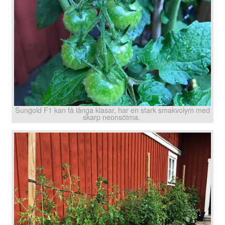
Sungold F1 kan få långa klasar, har en stark smakvolym med
skarp neonsötma.