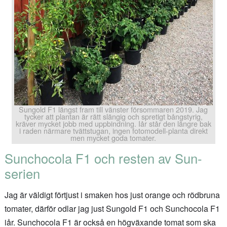
Sungold F1 längst fram till vänster försommaren 2019. Jag
tycker att plantan är rätt slängig och spretigt bångstyrig,
kräver mycket jobb med uppbindning. Iår står den längre bak
i raden närmare tvättstugan, ingen fotomodell-planta direkt
men mycket goda tomater.
Sunchocola F1 och resten av Sun-
serien
Jag är väldigt förtjust i smaken hos just orange och rödbruna
tomater, därför odlar jag just Sungold F1 och Sunchocola F1
iår. Sunchocola F1 är också en högväxande tomat som ska