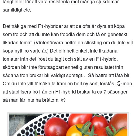
långt eller för att vara resistenta mot många sjukdomar
samtidigt etc.
Det tråkiga med F1-hybrider är att de ofta är dyra att köpa
som frö och att du inte kan fröodla dem och få en genetiskt
likadan tomat. (Vinterförvara hellre en stickling om du inte vill
köpa nytt frö varje år.) Det blir helt enkelt inte likadana
tomater från det fröet du tagit och sått av en F1-hybrid,
skörden blir inte förutsägbart enhetlig utan resultatet från
sådana frön brukar bli väldigt spretigt… Så bättre att låta bli.
Om du inte vill försöka ta fram en helt ny sort, förstås. 🙂 men
att stabilisera frö från en F1-hybrid brukar ta ca 7 säsonger
så man får inte ha bråttom. 😉