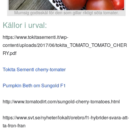
Mumsig godisskål för den som gillar riktigt söta tomater.
Källor i urval:
https://www.tokitasementi.it/wp-
content/uploads/2017/06/tokita_TOMATO_TOMATO_CHER
RY.pdf
Tokita Sementi cherry-tomater
Pumpkin Beth om Sungold F1
http://www.tomatodirt.com/sungold-cherry-tomatoes.html
https://www.svt.se/nyheter/lokalt/orebro/f1-hybrider-svara-att-
ta-fron-fran