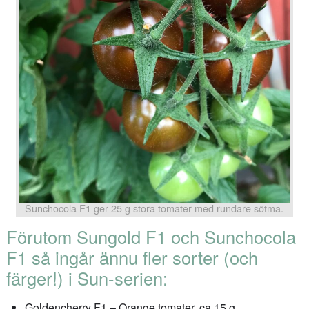
Sunchocola F1 ger 25 g stora tomater med rundare sötma.
Förutom Sungold F1 och Sunchocola
F1 så ingår ännu fler sorter (och
färger!) i Sun-serien:
Goldencherry F1 – Orange tomater, ca 15 g.