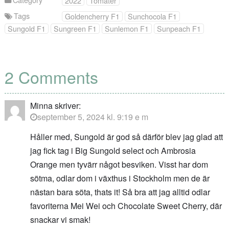
2022
Tomater
Tags
Goldencherry F1
Sunchocola F1
Sungold F1
Sungreen F1
Sunlemon F1
Sunpeach F1
2 Comments
Minna
skriver:
september 5, 2024 kl. 9:19 e m
Håller med, Sungold är god så därför blev jag glad att
jag fick tag i Big Sungold select och Ambrosia
Orange men tyvärr något besviken. Visst har dom
sötma, odlar dom i växthus i Stockholm men de är
nästan bara söta, thats it! Så bra att jag alltid odlar
favoriterna Mei Wei och Chocolate Sweet Cherry, där
snackar vi smak!