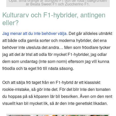
Opal. Små orange är Sungold F1 och de röda i bakgrunden
är Beata Sweet F1 och Zuccherino F1.
Kulturarv och F1-hybrider, antingen
eller?
Jag menar att du inte behöver välja.
Det går alldeles utmärkt
att både odla gamla sorter och moderna hybrider, det ena
behöver inte utesluta det andra… Men som fröodlare tycker
jag att det är trist att odla för mycket F1-hybrider, jag odlar
dem som undantag (inte som norm) eftersom jag vill kunna
fröodla och ta eget frö till nästa säsong.
Och att sälja frö taget från en F1-hybrid är ett klassiskt
rookie-mistake, så gör inte det. För det blir inte den tomaten
du hoppas på så köparen lär bli besviken. Även om den rent
visuellt kan bli mycket lik, så är den inte genetiskt likadan.