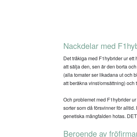
Nackdelar med F1hyb
Det tråkiga med F1hybrider ur ett h
att sälja den, sen är den borta och
(alla tomater ser likadana ut och bl
att beräkna vinst/omsättning) och 
Och problemet med F1hybrider ur et
sorter som då försvinner för alltid
genetiska mångfalden hotas. DET ä
Beroende av fröfirma