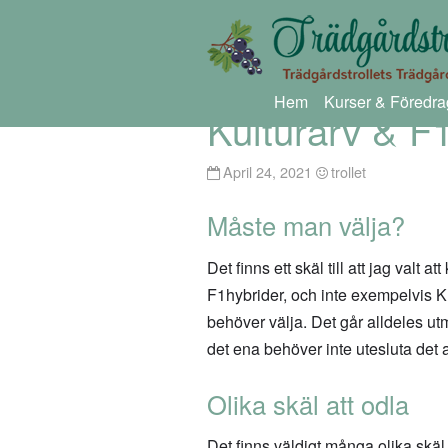
Hem
Kurser & Föredra
Kulturarv & F1
April 24, 2021
trollet
Måste man välja?
Det finns ett skäl till att jag valt a
F1hybrider, och inte exempelvis K
behöver välja. Det går alldeles ut
det ena behöver inte utesluta det 
Olika skäl att odla
Det finns väldigt många olika skäl 