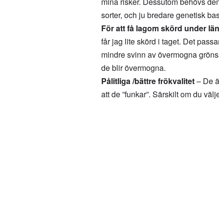
mina risker. Dessutom behövs den 
sorter, och ju bredare genetisk bas
För att få lagom skörd under län
får jag lite skörd i taget. Det passa
mindre svinn av övermogna grönsak
de blir övermogna.
Pålitliga /bättre frökvalitet
– De är
att de ”funkar”. Särskilt om du vä