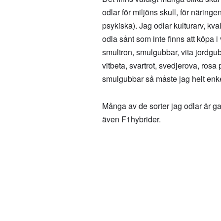
odlar för miljöns skull, för näring
psykiska). Jag odlar kulturarv, kval
odla sånt som inte finns att köpa 
smultron, smulgubbar, vita jordgub
vitbeta, svartrot, svedjerova, ros
smulgubbar så måste jag helt enkel
Många av de sorter jag odlar är ga
även F1hybrider.