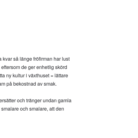
a kvar så länge fröfirman har lust
ng eftersom de ger enhetlig skörd
ta ny kultur i växthuset = lättare
 fram på bekostnad av smak.
 ersätter och tränger undan gamla
ir smalare och smalare, att den