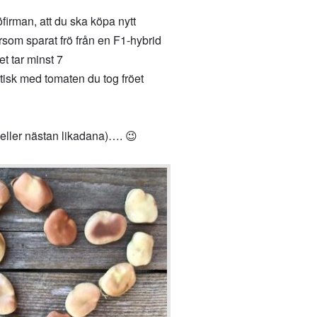
irman, att du ska köpa nytt
rsom sparat frö från en F1-hybrid
et tar minst 7
tisk med tomaten du tog fröet
(eller nästan likadana)…. 😉