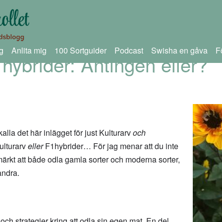
g
Anlita mig
100 Sortguider
Podcast
Swisha en gåva
F
hybrider: Antingen eller?
tt kalla det här inlägget för just Kulturarv
och
ulturarv
eller
F1hybrider… För jag menar att du inte
märkt att både odla gamla sorter och moderna sorter,
andra.
och strategier kring att odla sin egen mat. En del