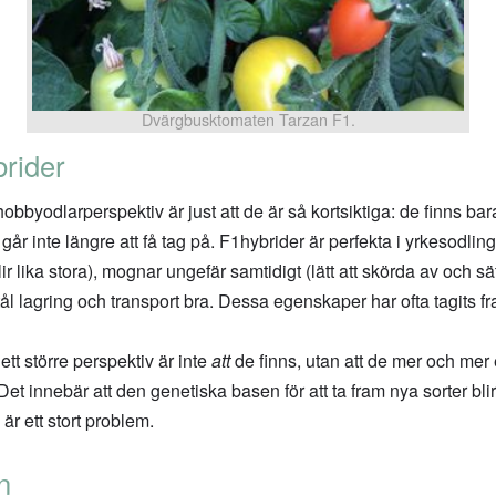
Dvärgbusktomaten Tarzan F1.
rider
obbyodlarperspektiv är just att de är så kortsiktiga: de finns bar
 går inte längre att få tag på. F1hybrider är perfekta i yrkesodli
ir lika stora), mognar ungefär samtidigt (lätt att skörda av och sät
tål lagring och transport bra. Dessa egenskaper har ofta tagits
t större perspektiv är inte
att
de finns, utan att de mer och mer
. Det innebär att den genetiska basen för att ta fram nya sorter bl
r ett stort problem.
n