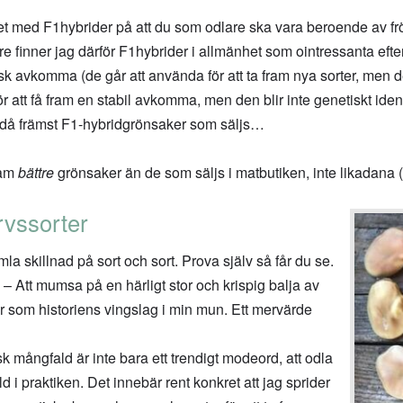
 med F1hybrider på att du som odlare ska vara beroende av fröf
re finner jag därför F1hybrider i allmänhet som ointressanta efte
tisk avkomma (de går att använda för att ta fram nya sorter, men d
 att få fram en stabil avkomma, men den blir inte genetiskt iden
 ändå främst F1-hybridgrönsaker som säljs…
fram
bättre
grönsaker än de som säljs i matbutiken, inte likadana 
rvssorter
la skillnad på sort och sort. Prova själv så får du se.
– Att mumsa på en härligt stor och krispig balja av
lir som historiens vingslag i min mun. Ett mervärde
k mångfald är inte bara ett trendigt modeord, att odla
d i praktiken. Det innebär rent konkret att jag sprider