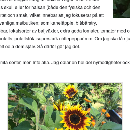
ens skull eller för hälsan (både den fysiska och den
itet och smak, vilket innebär att jag fokuserar på att
i vanliga matbutiken; som kaneläpple, blåbärstry,
bar, lokalsorter av baljväxter, extra goda tomater, tomater med 
a potatis, potatislök, superstark chilepeppar mm. Om jag ska få n
t odla dem själv. Så därför gör jag det.
mla sorter, men inte alla. Jag odlar en hel del nymodigheter ock