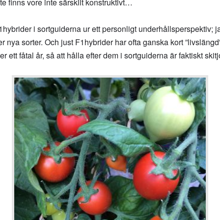
te finns vore inte särskilt konstruktivt…
1hybrider i sortguiderna ur ett personligt underhållsperspektiv; 
r nya sorter. Och just F1hybrider har ofta ganska kort ”livslängd
 ett fåtal år, så att hålla efter dem i sortguiderna är faktiskt ski