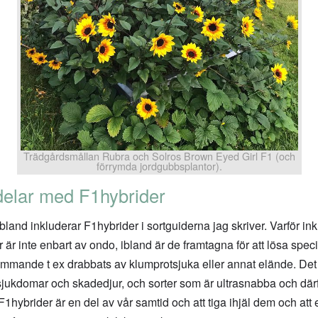
Trädgårdsmållan Rubra och Solros Brown Eyed Girl F1 (och
förrymda jordgubbsplantor).
delar med F1hybrider
ag ibland inkluderar F1hybrider i sortguiderna jag skriver. Varför i
r är inte enbart av ondo, ibland är de framtagna för att lösa spe
kommande t ex drabbats av klumprotsjuka eller annat elände. Det
a sjukdomar och skadedjur, och sorter som är ultrasnabba och därf
hybrider är en del av vår samtid och att tiga ihjäl dem och att