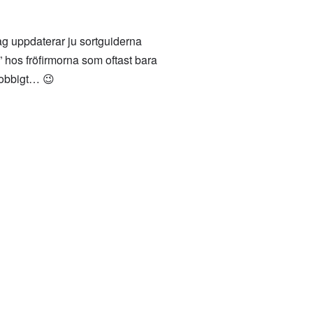
jag uppdaterar ju sortguiderna
” hos fröfirmorna som oftast bara
tjobbigt… 😉