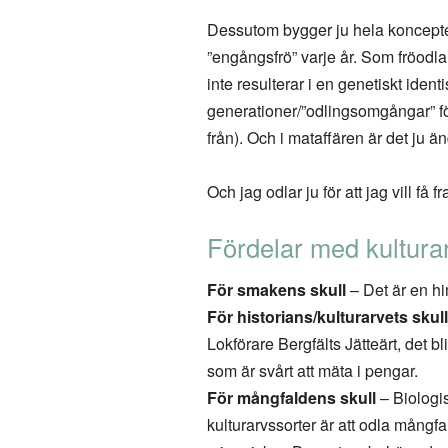
Dessutom bygger ju hela konceptet
”engångsfrö” varje år. Som fröodla
inte resulterar i en genetiskt iden
generationer/”odlingsomgångar” för
från). Och i mataffären är det ju
Och jag odlar ju för att jag vill få 
Fördelar med kultura
För smakens skull
– Det är en him
För historians/kulturarvets skull
Lokförare Bergfälts Jätteärt, det b
som är svårt att mäta i pengar.
För mångfaldens skull
– Biologis
kulturarvssorter är att odla mångfal