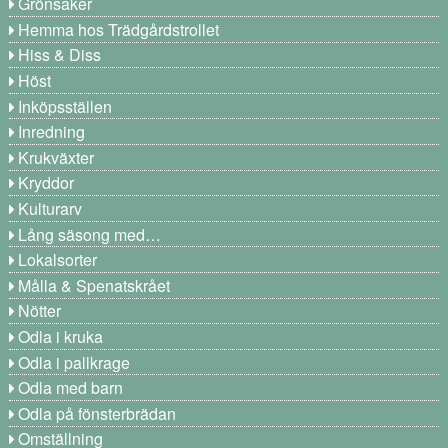
Grönsaker
Hemma hos Trädgårdstrollet
Hiss & Diss
Höst
Inköpsställen
Inredning
Krukväxter
Kryddor
Kulturarv
Lång säsong med…
Lokalsorter
Målla & Spenatskrået
Nötter
Odla i kruka
Odla i pallkrage
Odla med barn
Odla på fönsterbrädan
Omställning