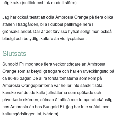
hög kruka (snittblomshink modell större).
Jag har också testat att odla Ambrosia Orange på flera olika
ställen i trädgården, bl a i dubbel pallkrage nere i
grönsakslandet. Där är det förvisso hyfsat soligt men också
blåsigt och betydligt kallare än vid lyxplatsen.
Slutsats
Sungold F1 mognade flera veckor tidigare än Ambrosia
Orange som är betydligt trögare och har en utvecklingstid på
ca 80-85 dagar. De allra första tomaterna som kom på
Ambrosia Orangeplantorna var heller inte särskilt söta,
kanske var det de kalla julinätterna som spökade och
påverkade skörden, sötman är alltså mer temperaturkänslig
hos Ambrosia än hos Sungold F1 (jag har inte snålat med
kaliumgödslingen iaf, tvärtom).