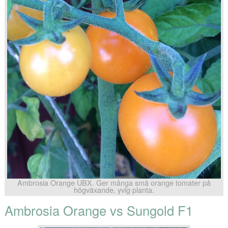
Ambrosia Orange UBX. Ger många små orange tomater på
högväxande, yvig planta.
Ambrosia Orange vs Sungold F1