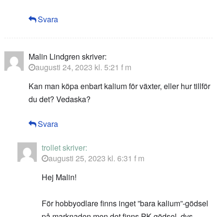
Svara
Malin Lindgren
skriver:
augusti 24, 2023 kl. 5:21 f m
Kan man köpa enbart kalium för växter, eller hur tillför
du det? Vedaska?
Svara
trollet
skriver:
augusti 25, 2023 kl. 6:31 f m
Hej Malin!
För hobbyodlare finns inget ”bara kalium”-gödsel
på marknaden men det finns PK-gödsel, dvs