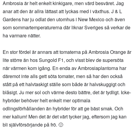
Ambrosia är helt enkelt kinkigare, men värd besväret. Jag
anar att den är allra lättast att lyckas med i växthus. J & L
Gardens har ju odlat den utomhus i New Mexico och även
som sommartemperaturerna där liknar Sveriges så verkar de
ha varmare nätter.
En stor fördel är annars att tomaterna på Ambrosia Orange är
lite större än hos Sungold F1, och visst blev de supersöta
när värmen kom igång. En enda av Ambrosiaplantorna har
däremot inte alls gett söta tomater, men så har den också
stått på ett halvtaskigt ställe som både är halvskuggigt och
blåsigt. Ju mer sol och värme desto bättre, det är tydligt. Icke-
hybrider behöver helt enkelt mer optimala
odlingsförhållanden än hybrider för att ge bäst smak. Och
mer kalium! Men det är det värt tycker jag, eftersom jag kan
bli självförsörjande på frö. 🙂