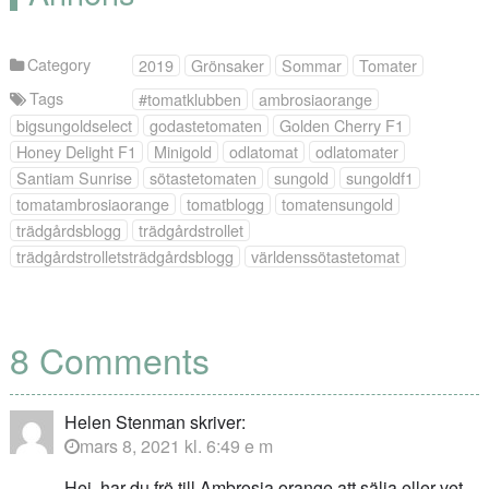
Category
2019
Grönsaker
Sommar
Tomater
Tags
#tomatklubben
ambrosiaorange
bigsungoldselect
godastetomaten
Golden Cherry F1
Honey Delight F1
Minigold
odlatomat
odlatomater
Santiam Sunrise
sötastetomaten
sungold
sungoldf1
tomatambrosiaorange
tomatblogg
tomatensungold
trädgårdsblogg
trädgårdstrollet
trädgårdstrolletsträdgårdsblogg
världenssötastetomat
8 Comments
Helen Stenman
skriver:
mars 8, 2021 kl. 6:49 e m
Hej, har du frö till Ambrosia orange att sälja eller vet