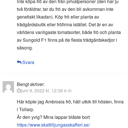
inte köpa frö av den från privatpersoner (den har ju
två föräldrar, tar du frö av den bli avkomman inte
genetiskt likadan). Köp frö eller planta av
trädgårdsbutik eller fröfirma istället. Det är en av
världens vanligaste tomatsorter, både frö och planta
av Sungold F1 finns på de flesta trädgårdskedjor i
säsong.
Svara
Bengt
skriver:
juni 9, 2022 kl. 12:38 e m
Här köpte jag Ambrosia frö, håll utkik till hösten, finns
i Tollarp.
Är den yvig? Mina lappar blåste bort
https://www.skattilljungasskafferi.se/