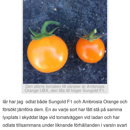
Den större tomaten till vänster är Ambrosia
Orange UBX, den lilla till höger Sungold F1.
Iår har jag odlat både Sungold F1 och Ambrosia Orange och
försökt jämföra dem. En av varje sort har fått stå på samma
lyxplats i skyddat läge vid tomatväggen vid ladan och har
odlats tillsammans under liknande förhållanden i varsin svart