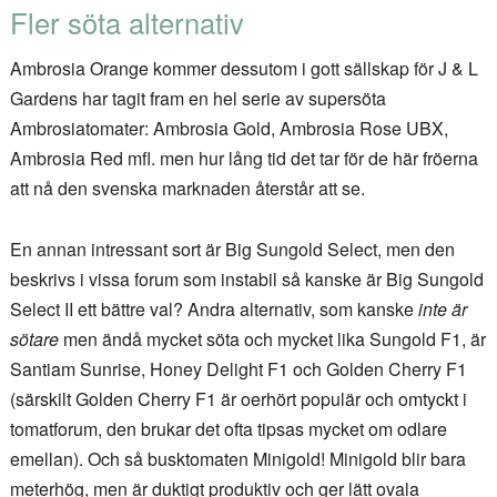
Fler söta alternativ
Ambrosia Orange kommer dessutom i gott sällskap för J & L
Gardens har tagit fram en hel serie av supersöta
Ambrosiatomater: Ambrosia Gold, Ambrosia Rose UBX,
Ambrosia Red mfl. men hur lång tid det tar för de här fröerna
att nå den svenska marknaden återstår att se.
En annan intressant sort är Big Sungold Select, men den
beskrivs i vissa forum som instabil så kanske är Big Sungold
Select II ett bättre val? Andra alternativ, som kanske
inte är
sötare
men ändå mycket söta och mycket lika Sungold F1, är
Santiam Sunrise, Honey Delight F1 och Golden Cherry F1
(särskilt Golden Cherry F1 är oerhört populär och omtyckt i
tomatforum, den brukar det ofta tipsas mycket om odlare
emellan). Och så busktomaten Minigold! Minigold blir bara
meterhög, men är duktigt produktiv och ger lätt ovala