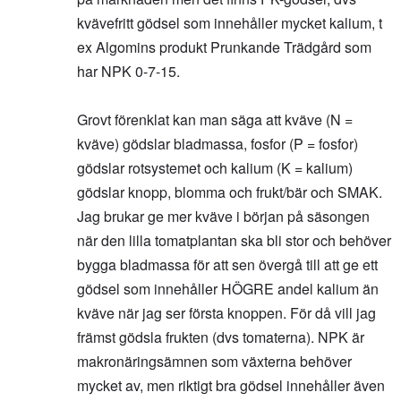
kvävefritt gödsel som innehåller mycket kalium, t
ex Algomins produkt Prunkande Trädgård som
har NPK 0-7-15.
Grovt förenklat kan man säga att kväve (N =
kväve) gödslar bladmassa, fosfor (P = fosfor)
gödslar rotsystemet och kalium (K = kalium)
gödslar knopp, blomma och frukt/bär och SMAK.
Jag brukar ge mer kväve i början på säsongen
när den lilla tomatplantan ska bli stor och behöver
bygga bladmassa för att sen övergå till att ge ett
gödsel som innehåller HÖGRE andel kalium än
kväve när jag ser första knoppen. För då vill jag
främst gödsla frukten (dvs tomaterna). NPK är
makronäringsämnen som växterna behöver
mycket av, men riktigt bra gödsel innehåller även