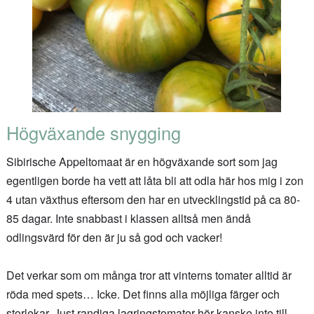
Högväxande snygging
Sibirische Appeltomaat är en högväxande sort som jag
egentligen borde ha vett att låta bli att odla här hos mig i zon
4 utan växthus eftersom den har en utvecklingstid på ca 80-
85 dagar. Inte snabbast i klassen alltså men ändå
odlingsvärd för den är ju så god och vacker!
Det verkar som om många tror att vinterns tomater alltid är
röda med spets… Icke. Det finns alla möjliga färger och
storlekar. Just randiga lagringstomater hör kanske inte till