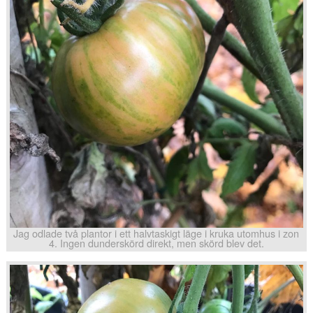
Jag odlade två plantor i ett halvtaskigt läge i kruka utomhus i zon
4. Ingen dunderskörd direkt, men skörd blev det.