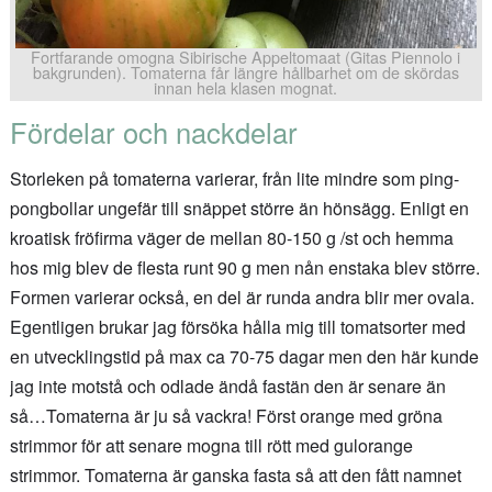
Fortfarande omogna Sibirische Appeltomaat (Gitas Piennolo i
bakgrunden). Tomaterna får längre hållbarhet om de skördas
innan hela klasen mognat.
Fördelar och nackdelar
Storleken på tomaterna varierar, från lite mindre som ping-
pongbollar ungefär till snäppet större än hönsägg. Enligt en
kroatisk fröfirma väger de mellan 80-150 g /st och hemma
hos mig blev de flesta runt 90 g men nån enstaka blev större.
Formen varierar också, en del är runda andra blir mer ovala.
Egentligen brukar jag försöka hålla mig till tomatsorter med
en utvecklingstid på max ca 70-75 dagar men den här kunde
jag inte motstå och odlade ändå fastän den är senare än
så…Tomaterna är ju så vackra! Först orange med gröna
strimmor för att senare mogna till rött med gulorange
strimmor. Tomaterna är ganska fasta så att den fått namnet