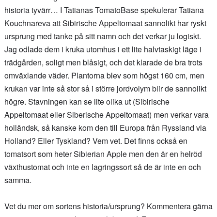
historia tyvärr… I Tatianas TomatoBase spekulerar Tatiana
Kouchnareva att Sibirische Appeltomaat sannolikt har ryskt
ursprung med tanke på sitt namn och det verkar ju logiskt.
Jag odlade dem i kruka utomhus i ett lite halvtaskigt läge i
trädgården, soligt men blåsigt, och det klarade de bra trots
omväxlande väder. Plantorna blev som högst 160 cm, men
krukan var inte så stor så i större jordvolym blir de sannolikt
högre. Stavningen kan se lite olika ut (Sibirische
Appeltomaat eller Siberische Appeltomaat) men verkar vara
holländsk, så kanske kom den till Europa från Ryssland via
Holland? Eller Tyskland? Vem vet. Det finns också en
tomatsort som heter Sibierian Apple men den är en helröd
växthustomat och inte en lagringssort så de är inte en och
samma.
Vet du mer om sortens historia/ursprung? Kommentera gärna