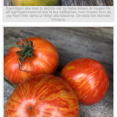
Egentligen ska man ju skörda när ca halva klasen är mogen för
att lagringstomaterna ska få bra hållbarhet, men frosten kom så
jag hann inte vänta ut riktigt alla klasarna. De sista fick skördas
omogna.