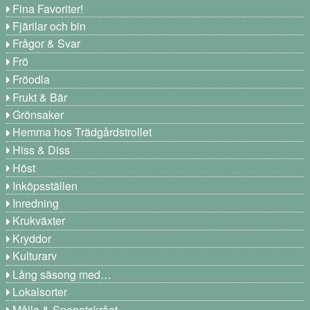
Fina Favoriter!
Fjärilar och bin
Frågor & Svar
Frö
Fröodla
Frukt & Bär
Grönsaker
Hemma hos Trädgårdstrollet
Hiss & Diss
Höst
Inköpsställen
Inredning
Krukväxter
Kryddor
Kulturarv
Lång säsong med…
Lokalsorter
Målla & Spenatskrået