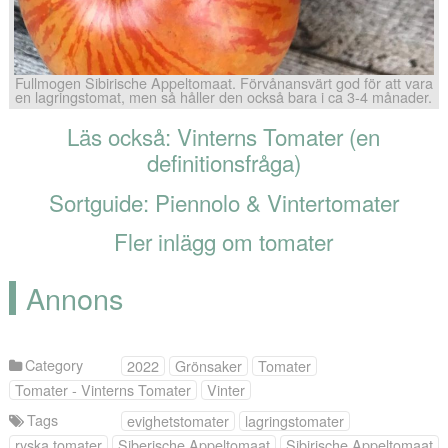
Fullmogen Sibirische Appeltomaat. Förvånansvärt god för att vara
en lagringstomat, men så håller den också bara i ca 3-4 månader.
Läs också: Vinterns Tomater (en
definitionsfråga)
Sortguide: Piennolo & Vintertomater
Fler inlägg om tomater
Annons
Category
2022
Grönsaker
Tomater
Tomater - Vinterns Tomater
Vinter
Tags
evighetstomater
lagringstomater
ryska tomater
Siberische Appeltomaat
Sibirische Appeltomaat