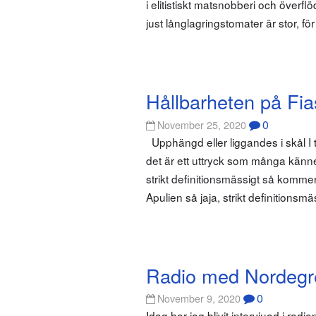
i elitistiskt matsnobberi och överf
just långlagringstomater är stor, 
Hållbarheten på Fia
0
November 25, 2020
Upphängd eller liggandes i skål I ti
det är ett uttryck som många känn
strikt definitionsmässigt så komm
Apulien så jaja, strikt definitionsmä
Radio med Nordegr
0
November 9, 2020
Idag har jag blivit intervjuad i ra