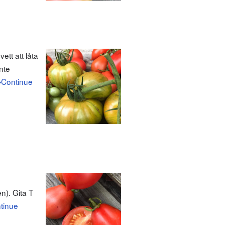
tt att låta
nte
Continue
n). Gita T
tinue