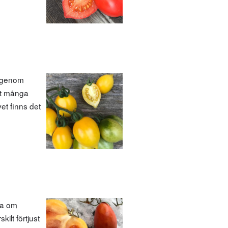
 igenom
det många
et finns det
va om
kilt förtjust