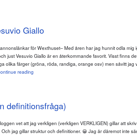
suvio Giallo
 annonslänkar för Wexthuset– Med åren har jag hunnit odla mig
 och just Vesuvio Giallo är en återkommande favorit. Visst finns 
ga olika färger (gröna, röda, randiga, orange osv) men såvitt jag v
ontinue reading
 definitionsfråga)
oggen vet att jag verkligen (verkligen VERKLIGEN) gillar att skri
 Och jag gillar struktur och definitioner. 😀 Jag är däremot inte särs