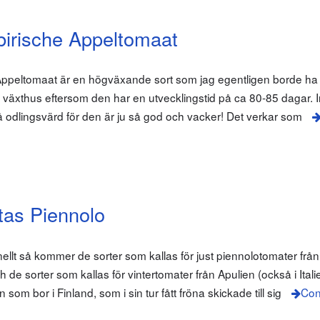
birische Appeltomaat
peltomaat är en högväxande sort som jag egentligen borde ha ve
an växthus eftersom den har en utvecklingstid på ca 80-85 dagar. I
 odlingsvärd för den är ju så god och vacker! Det verkar som
tas Piennolo
ellt så kommer de sorter som kallas för just piennolotomater från
de sorter som kallas för vintertomater från Apulien (också i Italie
an som bor i Finland, som i sin tur fått fröna skickade till sig
Con