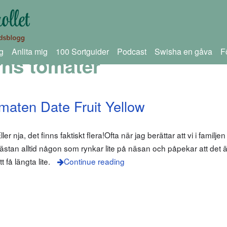
g
Anlita mig
100 Sortguider
Podcast
Swisha en gåva
F
rns tomater
maten Date Fruit Yellow
ler nja, det finns faktiskt flera!Ofta när jag berättar att vi i familje
nästan alltid någon som rynkar lite på näsan och påpekar att det är
t få längta lite.
Continue reading