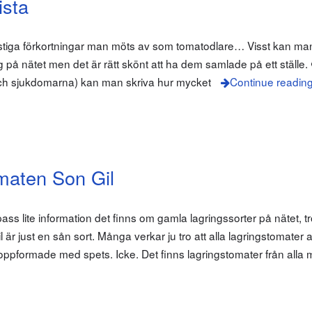
ista
onstiga förkortningar man möts av som tomatodlare… Visst kan ma
rrig på nätet men det är rätt skönt att ha dem samlade på ett ställe
 och sjukdomarna) kan man skriva hur mycket
Continue readin
maten Son Gil
ass lite information det finns om gamla lagringssorter på nätet, tr
r just en sån sort. Många verkar ju tro att alla lagringstomater al
oppformade med spets. Icke. Det finns lagringstomater från alla m