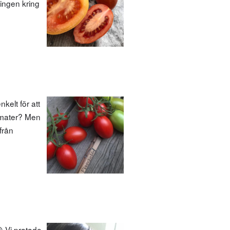
ringen kring
kelt för att
tomater? Men
från
 Vi pratade