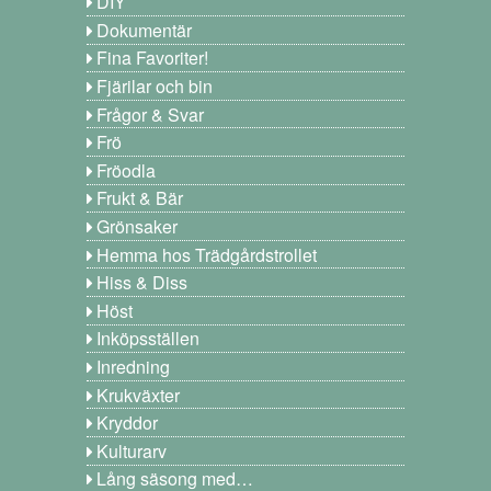
DIY
Dokumentär
Fina Favoriter!
Fjärilar och bin
Frågor & Svar
Frö
Fröodla
Frukt & Bär
Grönsaker
Hemma hos Trädgårdstrollet
Hiss & Diss
Höst
Inköpsställen
Inredning
Krukväxter
Kryddor
Kulturarv
Lång säsong med…