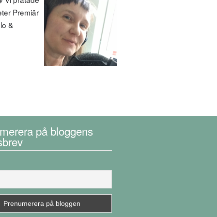
eter Premiär
olo &
merera på bloggens
sbrev