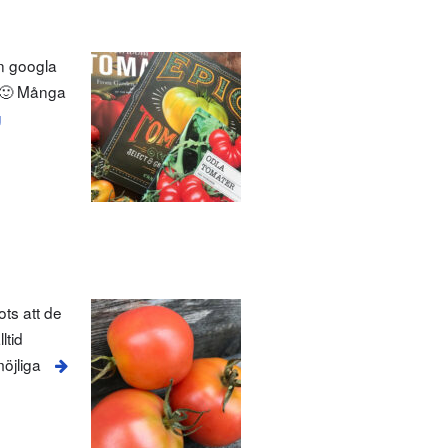
n googla
. 🙂 Många
g
ots att de
ltid
öjliga