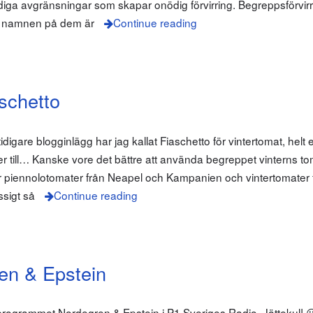
lödiga avgränsningar som skapar onödig förvirring. Begreppsförvir
för namnen på dem är
Continue reading
schetto
digare blogginlägg har jag kallat Fiaschetto för vintertomat, helt en
er till… Kanske vore det bättre att använda begreppet vinterns 
er piennolotomater från Neapel och Kampanien och vintertomater 
ssigt så
Continue reading
en & Epstein
dioprogrammet Nordegren & Epstein i P1 Sveriges Radio. Jättekul! 