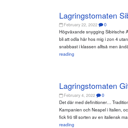
Lagringstomaten Si
0
February 22, 2022
Högväxande snygging Sibirische Ap
bli att odla här hos mig i zon 4 ut
snabbast i klassen alltså men ändå
reading
Lagringstomaten Gi
0
February 4, 2022
Det där med definitioner… Tradition
Kampanien och Neapel i Italien, och 
fick frö till sorten av en italiensk m
reading