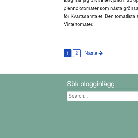
piennolotomater som nästa grönsaks
för Kvartssamtalet. Den tomatlista s
Vintertomater.
1
2
Nästa
Sök blogginlägg