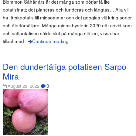
Blommor- Såhär års är det många som börjar få lite
potatisfnatt; det planeras och funderas och längtas… Alla vill
ha färskpotatis till midsommar och det googlas vilt kring sorter
och återförsäljare. Många minns hysterin 2020 när covid kom
och sättpotatisen sålde slut på många ställen, vissa har
tillochmed
Continue reading
Den dundertåliga potatisen Sarpo
Mira
3
August 28, 2022