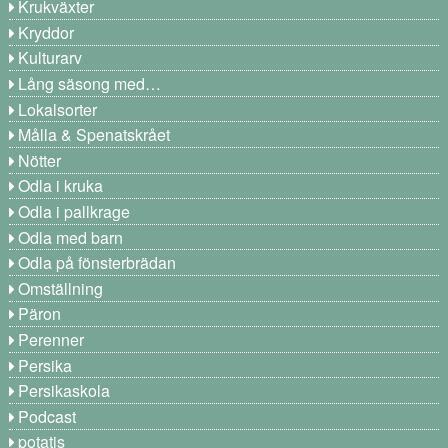
Krukväxter
Kryddor
Kulturarv
Lång säsong med…
Lokalsorter
Målla & Spenatskrået
Nötter
Odla i kruka
Odla i pallkrage
Odla med barn
Odla på fönsterbrädan
Omställning
Päron
Perenner
Persika
Persikaskola
Podcast
potatis