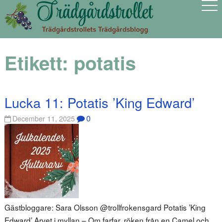
Etikett:
potatis
Lucka 11: Potatis ’King Edward’
0
December 11, 2025
Gästbloggare: Sara Olsson @trollfrokensgard Potatis ’King
Edward’ Arvet i myllan – Om farfar, röken från en Camel och