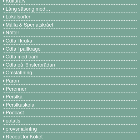
Kulturarv
Lång säsong med…
Lokalsorter
Målla & Spenatskrået
Nötter
Odla i kruka
Odla i pallkrage
Odla med barn
Odla på fönsterbrädan
Omställning
Päron
Perenner
Persika
Persikaskola
Podcast
potatis
provsmakning
Recept för Köket