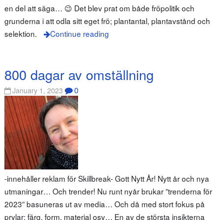
en del att säga… 😉 Det blev prat om både fröpolitik och
grunderna i att odla sitt eget frö; plantantal, plantavstånd och
selektion.
Continue reading
800 dagar av omställning
0
January 1, 2023
-innehåller reklam för Skillbreak- Gott Nytt År! Nytt år och nya
utmaningar… Och trender! Nu runt nyår brukar ”trenderna för
2023” basuneras ut av media… Och då med stort fokus på
prylar: färg, form, material osv… En av de största insikterna