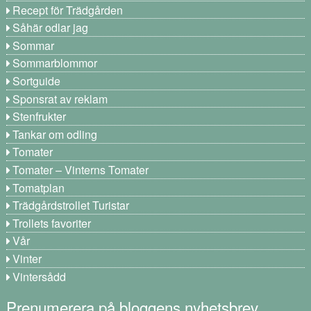
Recept för Trädgården
Såhär odlar jag
Sommar
Sommarblommor
Sortguide
Sponsrat av reklam
Stenfrukter
Tankar om odling
Tomater
Tomater – Vinterns Tomater
Tomatplan
Trädgårdstrollet Turistar
Trollets favoriter
Vår
Vinter
Vintersådd
Prenumerera på bloggens nyhetsbrev