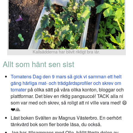
Kallsådderna har blivit riktigt bra iår.
Allt som hänt sen sist
Tomatens Dag den 9 mars så gick vi samman ett helt
gäng härliga mat- och trädgårdsprofiler och skrev om
tomater
på olika sätt på våra olika konton, bloggar och
plattformar. Det blev en riktig pangsuccé! TACK alla ni
som var med och skrev, så roligt att ni ville vara med! 😄
❤️🙏
Läst boken Svälten av Magnus Västerbro. En oerhört
tänkvärd bok som fler borde läsa, du också.
Jag har, tillsammans med Olle, hållit första delen av