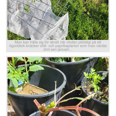
Man kan hålla sig för skratt när vinden plötsligt på ett
ögonblick knäcker chili- och paprikaplantor som man vårdat
ömt sen januari…