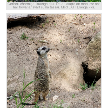
Oerhört charmiga, kuttriga djur. De är lättare än man tror och
har förvånansvärt svala tassar. Med JÄTTElånga klor.