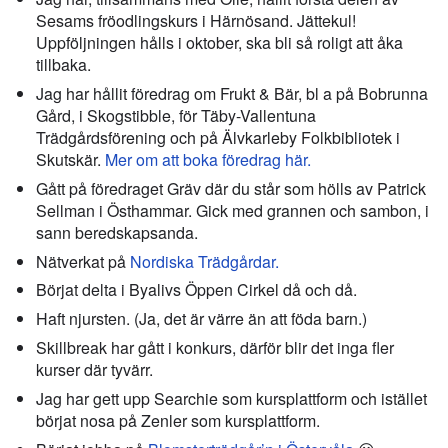
Sesams fröodlingskurs i Härnösand. Jättekul!
Uppföljningen hålls i oktober, ska bli så roligt att åka
tillbaka.
Jag har hållit föredrag om Frukt & Bär, bl a på Bobrunna
Gård, i Skogstibble, för Täby-Vallentuna
Trädgårdsförening och på Älvkarleby Folkbibliotek i
Skutskär.
Mer om att boka föredrag här.
Gått på föredraget Gräv där du står som hölls av Patrick
Sellman i Östhammar. Gick med grannen och sambon, i
sann beredskapsanda.
Nätverkat på
Nordiska Trädgårdar.
Börjat delta i Byalivs Öppen Cirkel då och då.
Haft njursten. (Ja, det är värre än att föda barn.)
Skillbreak har gått i konkurs, därför blir det inga fler
kurser där tyvärr.
Jag har gett upp Searchie som kursplattform och istället
börjat nosa på Zenler som kursplattform.