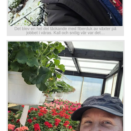
Det blev en hel del täckande med fiberduk av växter på
jobbet i våras. Kall och snöig vår var det…