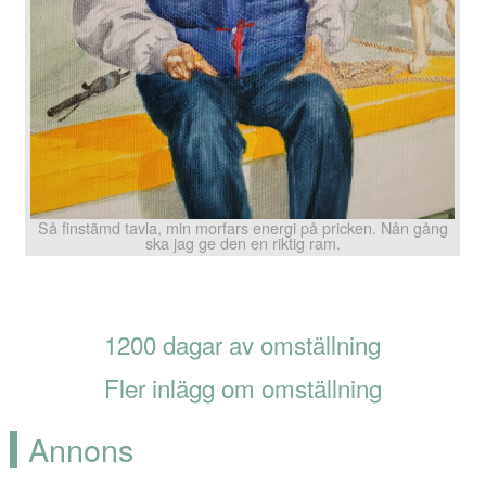
Så finstämd tavla, min morfars energi på pricken. Nån gång
ska jag ge den en riktig ram.
1200 dagar av omställning
Fler inlägg om omställning
Annons