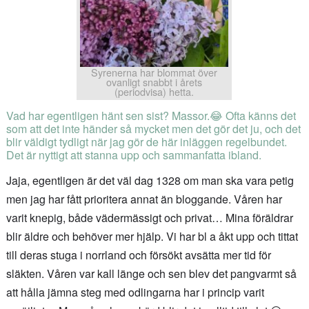
Syrenerna har blommat över
ovanligt snabbt i årets
(periodvisa) hetta.
Vad har egentligen hänt sen sist? Massor.😂 Ofta känns det
som att det inte händer så mycket men det gör det ju, och det
blir väldigt tydligt när jag gör de här inläggen regelbundet.
Det är nyttigt att stanna upp och sammanfatta ibland.
Jaja, egentligen är det väl dag 1328 om man ska vara petig
men jag har fått prioritera annat än bloggande. Våren har
varit knepig, både vädermässigt och privat… Mina föräldrar
blir äldre och behöver mer hjälp. Vi har bl a åkt upp och tittat
till deras stuga i norrland och försökt avsätta mer tid för
släkten. Våren var kall länge och sen blev det pangvarmt så
att hålla jämna steg med odlingarna har i princip varit