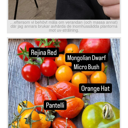
…eftersom vi behövt måla om verandan (och massa annat)
där jag annars brukar avhärda de inomhussådda plantorna
mot uv-strålning.