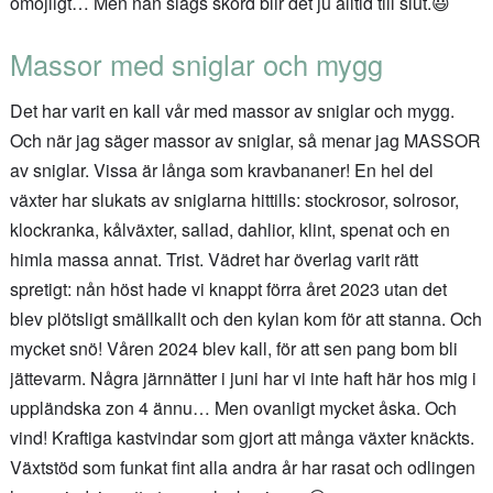
omöjligt… Men nån slags skörd blir det ju alltid till slut.😃
Massor med sniglar och mygg
Det har varit en kall vår med massor av sniglar och mygg.
Och när jag säger massor av sniglar, så menar jag MASSOR
av sniglar. Vissa är långa som kravbananer! En hel del
växter har slukats av sniglarna hittills: stockrosor, solrosor,
klockranka, kålväxter, sallad, dahlior, klint, spenat och en
himla massa annat. Trist. Vädret har överlag varit rätt
spretigt: nån höst hade vi knappt förra året 2023 utan det
blev plötsligt smällkallt och den kylan kom för att stanna. Och
mycket snö! Våren 2024 blev kall, för att sen pang bom bli
jättevarm. Några järnnätter i juni har vi inte haft här hos mig i
uppländska zon 4 ännu… Men ovanligt mycket åska. Och
vind! Kraftiga kastvindar som gjort att många växter knäckts.
Växtstöd som funkat fint alla andra år har rasat och odlingen