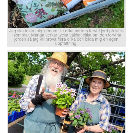
Jag ska testa mig igenom lite olika sorters torvfri jord på säck
i sommar. Många verkar tycka väldigt olika om den torvfria
jorden så jag vill prova flera olika och bilda mig en egen
uppfattning.