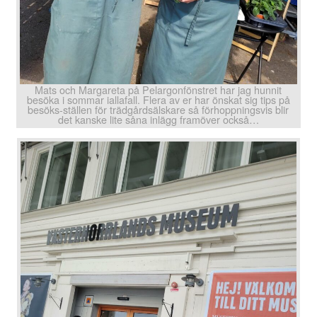
Mats och Margareta på Pelargonfönstret har jag hunnit
besöka i sommar iallafall. Flera av er har önskat sig tips på
besöks-ställen för trädgårdsälskare så förhoppningsvis blir
det kanske lite såna inlägg framöver också…