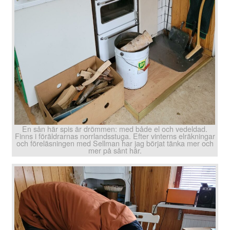
En sån här spis är drömmen: med både el och vedeldad.
Finns i föräldrarnas norrlandsstuga. Efter vinterns elräkningar
och föreläsningen med Sellman har jag börjat tänka mer och
mer på sånt här.