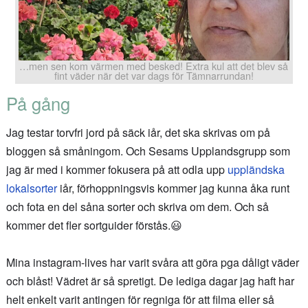
…men sen kom värmen med besked! Extra kul att det blev så
fint väder när det var dags för Tämnarrundan!
På gång
Jag testar torvfri jord på säck iår, det ska skrivas om på
bloggen så småningom. Och Sesams Upplandsgrupp som
jag är med i kommer fokusera på att odla upp
uppländska
lokalsorter
iår, förhoppningsvis kommer jag kunna åka runt
och fota en del såna sorter och skriva om dem. Och så
kommer det fler sortguider förstås.😃
Mina instagram-lives har varit svåra att göra pga dåligt väder
och blåst! Vädret är så spretigt. De lediga dagar jag haft har
helt enkelt varit antingen för regniga för att filma eller så