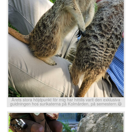
Årets stora höjdpunkt för mig har hittills varit den exklusiva
guidningen hos surikaterna på Kolmården, på semestern.😄