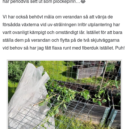
har periodvis sett ut som plockepinn…😂
Vi har också behövt måla om verandan så att vänja de
försådda växterna vid uv-strålningen inför utplantering har
varit ovanligt kämpigt och omständigt iår. Istället för att bara
ställa dem på verandan och flytta på de två skjutväggarna
vid behov så har jag fått flaxa runt med fiberduk istället. Puh!