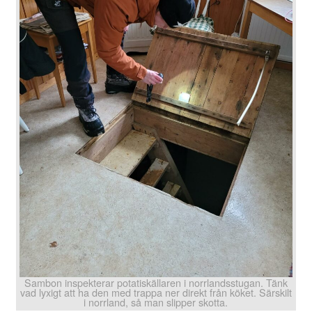
Sambon inspekterar potatiskällaren i norrlandsstugan. Tänk
vad lyxigt att ha den med trappa ner direkt från köket. Särskilt
i norrland, så man slipper skotta.