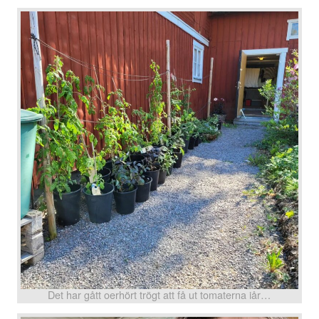
Det har gått oerhört trögt att få ut tomaterna iår…