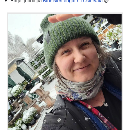
Börjat jobba på
Blomsterträdgår’n i Östervåla.
😃