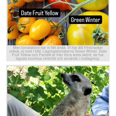
Men tomatskörd har vi fått ändå. Vi har ätit Firecracker
också, ej med i bild. Lagringstomaterna Green Winter, Date
Fruit Yellow och Pantelli är från förra årets skörd, de har
lagrats inomhus vintertid och används i matlagning.