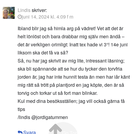
Lindis
skriver:
juni 14, 2024 kl. 4:09 f m
Ibland blir jag så himla arg på vädret! Vet att det är
helt lönlöst och bara drabbar mig själv men ändå –
det är verkligen orimligt: Inatt tex hade vi 3°! 14e juni
liksom ska det få va så?
Så, nu har jag skrivit av mig lite, intressant läsning;
ska bli spännande att se hur du tycker den torvfria
jorden är, jag har inte hunnit testa än men har iår känt
mig rätt så trött på plantjord en jag köpte, den är så
torvig och torkar ut så fort man blinkar.
Kul med dina besöksställen; jag vill också gärna få
tips
/lindis @jordigatummen
Svara
Go Top