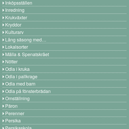
Inköpsställen
Inredning
Krukväxter
Kryddor
Kulturarv
Lång säsong med…
Lokalsorter
Målla & Spenatskrået
Nötter
Odla i kruka
Odla i pallkrage
Odla med barn
Odla på fönsterbrädan
Omställning
Päron
Perenner
Persika
Persikaskola